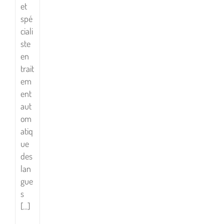
et
spé
ciali
ste
en
trait
em
ent
aut
om
atiq
ue
des
Comment
lan
parler
gue
à
s
un
[...]
alien ?/Comment