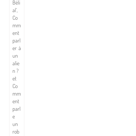
Béli
al’,
Co
mm
ent
parl
er à
un
alie
n ?
et
Co
mm
ent
parl
e
un
rob