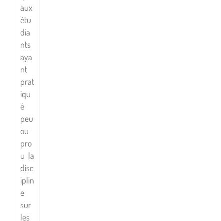
aux
étu
dia
nts
aya
nt
prat
iqu
é
peu
ou
pro
u la
disc
iplin
e
sur
les