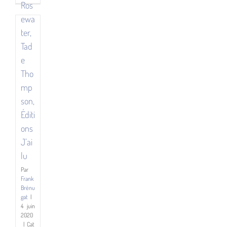
Ros
un
ittératures
alien ?/Comment
ewa
ittératures
parle
ter,
Cycles
un
ittératures
robot ?,
Tad
Frédéric
Cycles
Landragin,
e
SF
Éditions
Tho
Le
Bélial’
mp
son,
Éditi
ons
J’ai
lu
Par
Frank
Brénu
gat
|
4 juin
2020
|
Cat