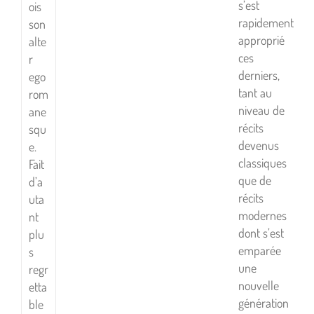
s’est
ois
rapidement
son
approprié
alte
ces
r
derniers,
ego
tant au
rom
niveau de
ane
récits
squ
devenus
e.
classiques
Fait
que de
d’a
récits
uta
modernes
nt
dont s’est
plu
emparée
s
une
regr
nouvelle
etta
génération
ble