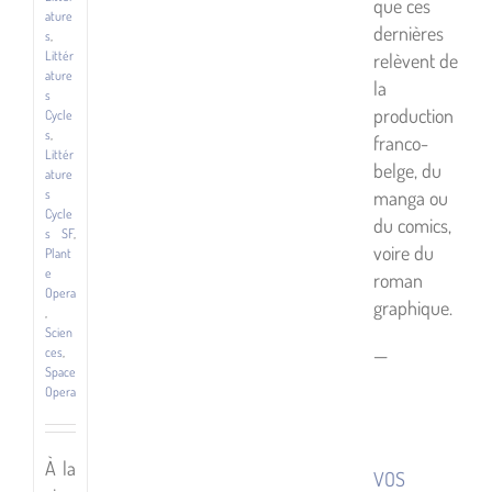
que ces
ature
dernières
s
,
Littér
relèvent de
ature
la
s
production
Cycle
s
,
franco-
Littér
belge, du
ature
manga ou
s
Cycle
du comics,
s SF
,
voire du
Plant
e
roman
Opera
graphique.
,
Scien
—
ces
,
Space
Opera
À la
VOS