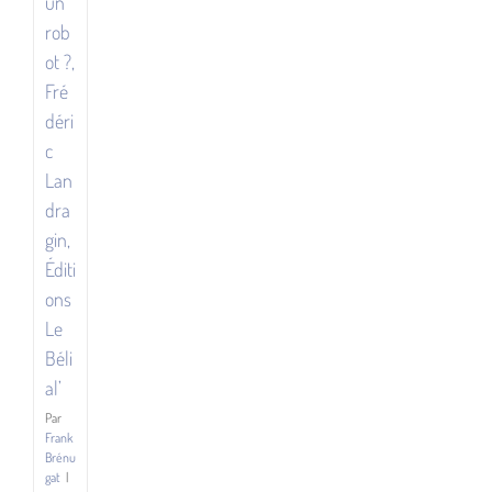
un
rob
ot ?,
Fré
déri
c
Lan
dra
gin,
Éditi
ons
Le
Béli
al’
Par
Frank
Brénu
gat
|