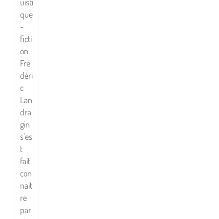
uisti
que
-
ficti
on,
Fré
déri
c
Lan
dra
gin
s’es
t
fait
con
naît
re
par