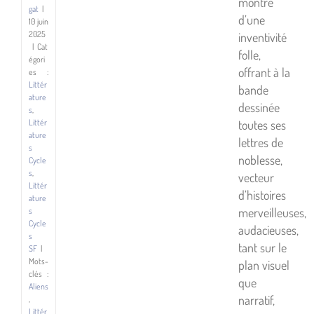
montre
gat
|
d’une
10 juin
2025
inventivité
|
Cat
folle,
égori
offrant à la
es :
Littér
bande
ature
dessinée
s
,
toutes ses
Littér
ature
lettres de
s
noblesse,
Cycle
s
,
vecteur
Littér
d’histoires
ature
merveilleuses,
s
Cycle
audacieuses,
s
tant sur le
SF
|
Mots-
plan visuel
clés :
que
Aliens
narratif,
,
Littér