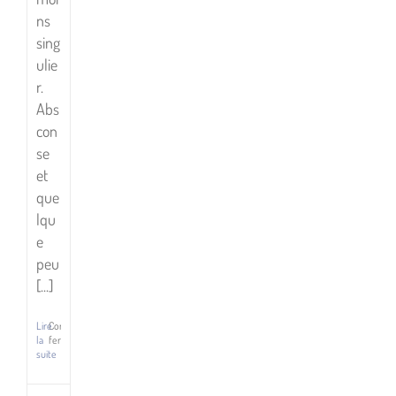
ns
sing
ulie
r.
Abs
con
se
et
que
lqu
e
peu
Rosewater,
[...]
Tade
Thompson,
Lire
Commentaires
la
fermés
Éditions
sur
suite
J’ai
Comment
parler
lu
à