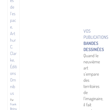
es
SF
de
l’es
pac
e,
VOS
Art
PUBLICATIONS
hur
BANDES
C.
DESSINÉES
Clar
Quand le
ke,
neuvième
Éditi
art
ons
s’empare
Om
des
territoires
nib
de
us
l’imaginaire,
Par
il fait
Frank
Brénu