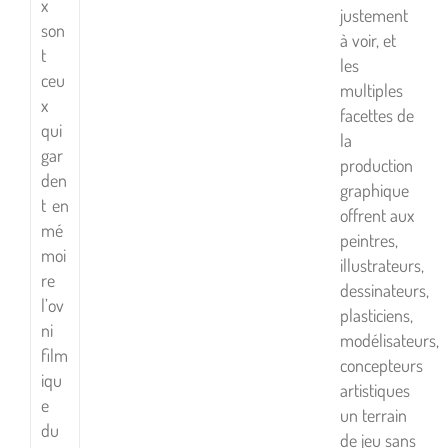
x
justement
son
à voir, et
t
les
ceu
multiples
x
facettes de
qui
la
gar
production
den
graphique
t en
offrent aux
mé
peintres,
moi
illustrateurs,
re
dessinateurs,
l’ov
plasticiens,
ni
modélisateurs,
film
concepteurs
iqu
artistiques
e
un terrain
du
de jeu sans