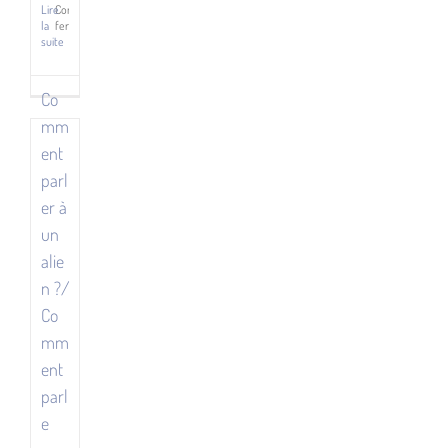
Lire
Commentaires
parle
la
fermés
un
sur
suite
Rencontre
robot ?,
avec
Frédéric
Co
Frédéric
Landragin
mm
Landragin,
ent
Éditions
parl
Le
er à
Bélial’
un
ittératures
ittératures
alie
ssais
n ?/
Co
mm
ent
parl
e