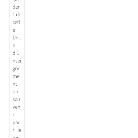
den
t de
cett
e
Unit
é
d’E
nsei
gne
me
nt
un
sou
veni
r
pou
r le
moi