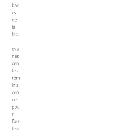
ban
cs
de
la
fac
—
éva
nes
cen
tes
rém
inis
cen
ces
pou
r
l’au
teur