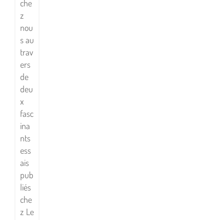
che
z
nou
s au
trav
ers
de
deu
x
fasc
ina
nts
ess
ais
pub
liés
che
z Le