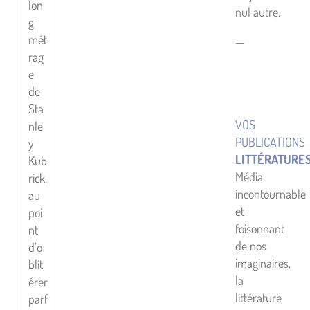
lon
nul autre.
g
mét
—
rag
e
de
Sta
VOS
nle
PUBLICATIONS
y
LITTÉRATURE
Kub
Média
rick,
incontournable
au
et
poi
foisonnant
nt
de nos
d’o
imaginaires,
blit
la
érer
littérature
parf