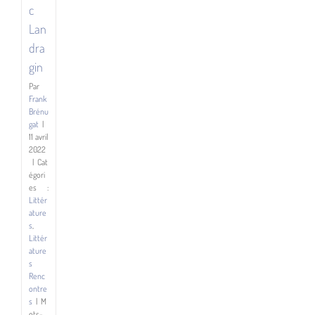
c
Lan
dra
gin
Par
Frank
Brénu
gat
|
11 avril
2022
|
Cat
égori
es :
Littér
ature
s
,
Littér
ature
s
Renc
ontre
s
|
M
ots-