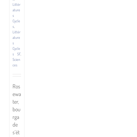
Littér
ature
s
Cycle
s
,
Littér
ature
s
Cycle
s SF
,
Scien
ces
Ros
ewa
ter,
bou
rga
de
s’ét