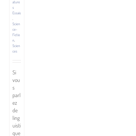
ature
s
Essais
,
Scien
ce-
Fictio
n
,
Scien
ces
Si
vou
s
parl
ez
de
ling
uisti
que