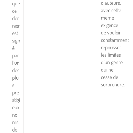
d’auteurs,
que
avec cette
ce
même
der
exigence
nier
de vouloir
est
constamment
sign
repousser
é
les limites
par
d’un genre
l’un
qui ne
des
cesse de
plu
surprendre.
s
pre
stigi
eux
no
ms
de