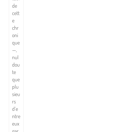
de
cett
e
chr
oni
que
—,
nul
dou
te
que
plu
sieu
rs
d’e
ntre
eux
gar