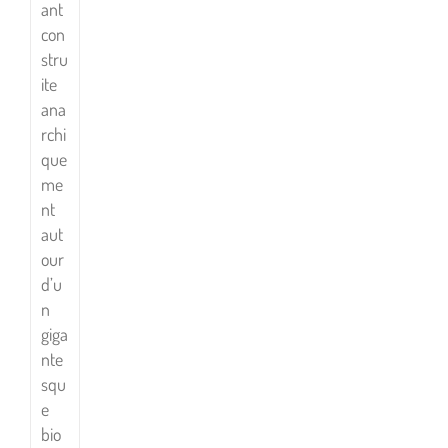
ant
con
stru
ite
ana
rchi
que
me
nt
aut
our
d’u
n
giga
nte
squ
e
bio