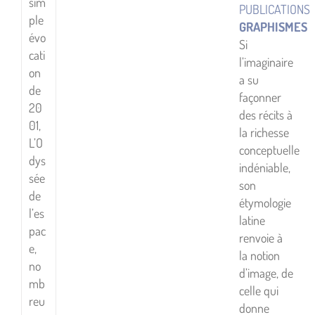
sim
PUBLICATIONS
ple
GRAPHISMES
évo
Si
cati
l’imaginaire
on
a su
de
façonner
20
des récits à
01,
la richesse
L’O
conceptuelle
dys
indéniable,
sée
son
de
étymologie
l’es
latine
pac
renvoie à
e,
la notion
no
d’image, de
mb
celle qui
reu
donne