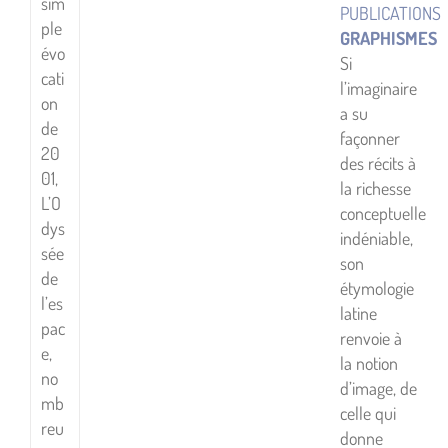
sim
PUBLICATIONS
ple
GRAPHISMES
évo
Si
cati
l’imaginaire
on
a su
de
façonner
20
des récits à
01,
la richesse
L’O
conceptuelle
dys
indéniable,
sée
son
de
étymologie
l’es
latine
pac
renvoie à
e,
la notion
no
d’image, de
mb
celle qui
reu
donne