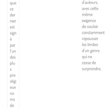
d’auteurs,
que
avec cette
ce
même
der
exigence
nier
de vouloir
est
constamment
sign
repousser
é
les limites
par
d’un genre
l’un
qui ne
des
cesse de
plu
surprendre.
s
pre
stigi
eux
no
ms
de