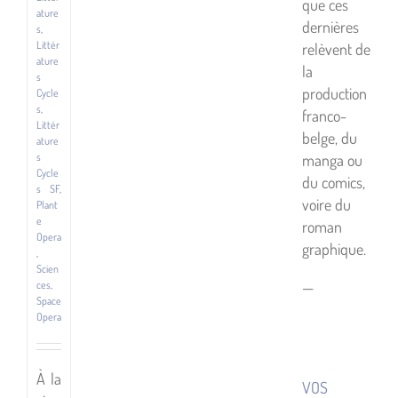
que ces
ature
dernières
s
,
Littér
relèvent de
ature
la
s
production
Cycle
s
,
franco-
Littér
belge, du
ature
manga ou
s
Cycle
du comics,
s SF
,
voire du
Plant
e
roman
Opera
graphique.
,
Scien
—
ces
,
Space
Opera
À la
VOS