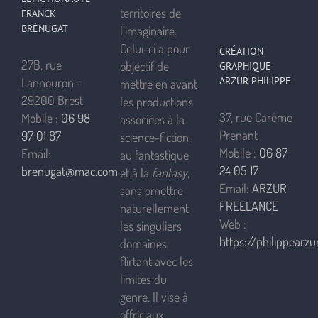
territoires de
FRANCK
BRÉNUGAT
l’imaginaire.
Celui-ci a pour
CRÉATION
27B, rue
objectif de
GRAPHIQUE
ARZUR PHILIPPE
Lannouron –
mettre en avant
29200 Brest
les productions
37, rue Carême
Mobile :
06 98
associées à la
Prenant
97 01 87
science-fiction,
Mobile :
06 87
Email:
au fantastique
24 05 17
brenugat@mac.com
et à la
fantasy
,
Email:
ARZUR
sans omettre
FREELANCE
naturellement
Web :
les singuliers
https://philippearzur
domaines
flirtant avec les
limites du
genre. Il vise à
offrir aux