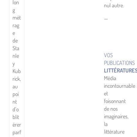
lon
nul autre.
g
mét
—
rag
e
de
Sta
VOS
nle
PUBLICATIONS
y
LITTÉRATURE
Kub
Média
rick,
incontournable
au
et
poi
foisonnant
nt
de nos
d’o
imaginaires,
blit
la
érer
littérature
parf