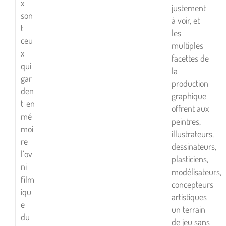
x
justement
son
à voir, et
t
les
ceu
multiples
x
facettes de
qui
la
gar
production
den
graphique
t en
offrent aux
mé
peintres,
moi
illustrateurs,
re
dessinateurs,
l’ov
plasticiens,
ni
modélisateurs,
film
concepteurs
iqu
artistiques
e
un terrain
du
de jeu sans