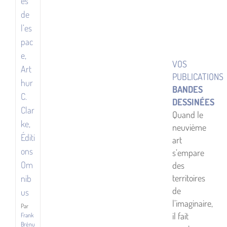
es
SF
de
l’es
pac
e,
VOS
Art
PUBLICATIONS
hur
BANDES
C.
DESSINÉES
Clar
Quand le
ke,
neuvième
Éditi
art
ons
s’empare
Om
des
territoires
nib
de
us
l’imaginaire,
Par
il fait
Frank
Brénu