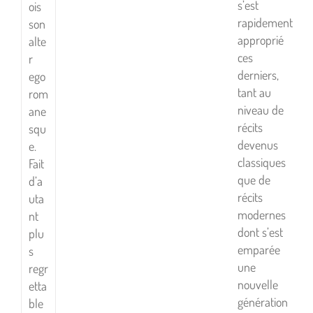
s’est
ois
rapidement
son
approprié
alte
ces
r
derniers,
ego
tant au
rom
niveau de
ane
récits
squ
devenus
e.
classiques
Fait
que de
d’a
récits
uta
modernes
nt
dont s’est
plu
emparée
s
une
regr
nouvelle
etta
génération
ble