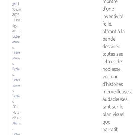
montre
gat
|
d’une
10 juin
2025
inventivité
|
Cat
folle,
égori
offrant à la
es :
Littér
bande
ature
dessinée
s
,
toutes ses
Littér
ature
lettres de
s
noblesse,
Cycle
s
,
vecteur
Littér
d’histoires
ature
merveilleuses,
s
Cycle
audacieuses,
s
tant sur le
SF
|
Mots-
plan visuel
clés :
que
Aliens
narratif,
,
Littér