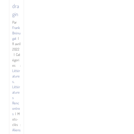
dra
gin
Par
Frank
Brénu
gat
|
11 avril
2022
|
Cat
égori
es :
Littér
ature
s
,
Littér
ature
s
Renc
ontre
s
|
M
ots-
clés :
Aliens