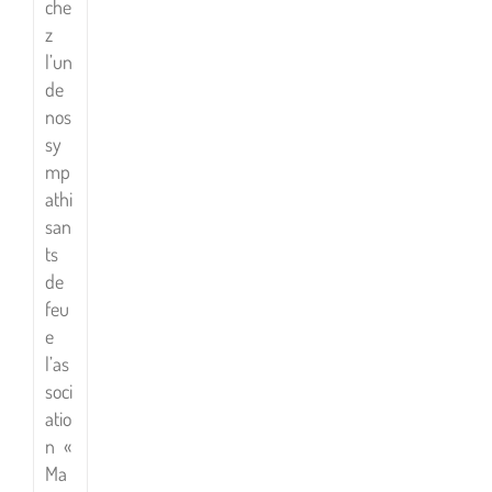
che
z
l’un
de
nos
sy
mp
athi
san
ts
de
feu
e
l’as
soci
atio
n «
Ma