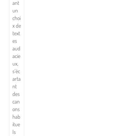
ant
un
choi
x de
text
es
aud
acie
ux,
s’éc
arta
nt
des
can
ons
hab
itue
ls