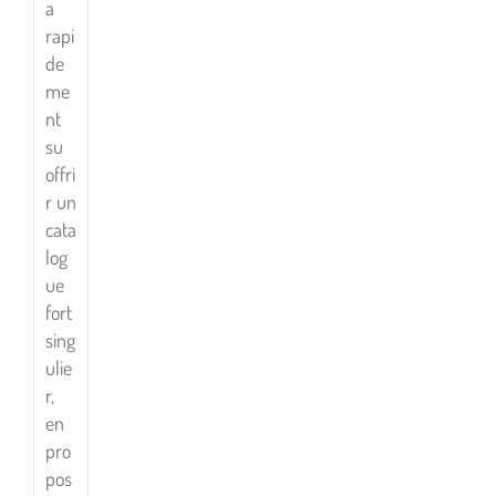
a
rapi
de
me
nt
su
offri
r un
cata
log
ue
fort
sing
ulie
r,
en
pro
pos