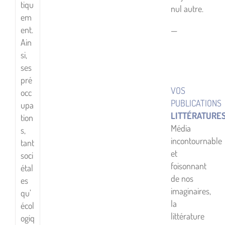
tiqu
nul autre.
em
ent.
—
Ain
si,
ses
pré
VOS
occ
PUBLICATIONS
upa
LITTÉRATURE
tion
Média
s,
incontournable
tant
et
soci
foisonnant
étal
de nos
es
imaginaires,
qu’
la
écol
littérature
ogiq