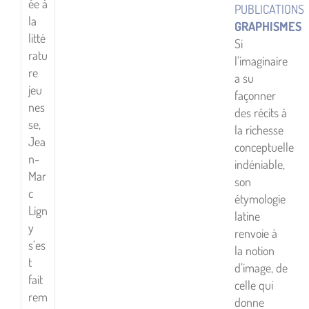
ée à
PUBLICATIONS
la
GRAPHISMES
litté
Si
ratu
l’imaginaire
re
a su
jeu
façonner
nes
des récits à
se,
la richesse
Jea
conceptuelle
n-
indéniable,
Mar
son
c
étymologie
Lign
latine
y
renvoie à
s’es
la notion
t
d’image, de
fait
celle qui
rem
donne