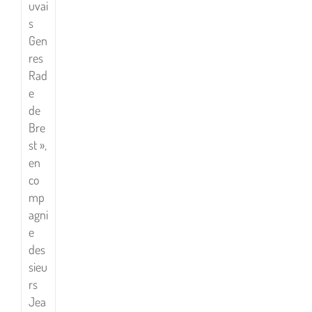
uvai
s
Gen
res
Rad
e
de
Bre
st »,
en
co
mp
agni
e
des
sieu
rs
Jea