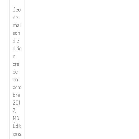
Jeu
ne
mai
son
d’é
ditio
n
cré
ée
en
octo
bre
201
7,
Mü
Édit
ions