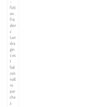
-
ficti
on,
Fré
déri
c
Lan
dra
gin
s’es
t
fait
con
naît
re
par
che
z