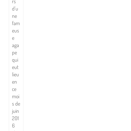
rs
d’u
ne
fam
eus
e
aga
pe
qui
eut
lieu
en
ce
moi
s de
juin
201
6