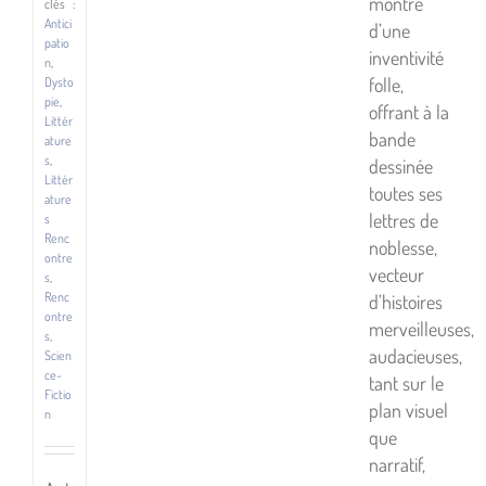
montre
clés :
Antici
d’une
patio
inventivité
n
,
folle,
Dysto
pie
,
offrant à la
Littér
bande
ature
s
,
dessinée
Littér
toutes ses
ature
lettres de
s
Renc
noblesse,
ontre
vecteur
s
,
Renc
d’histoires
ontre
merveilleuses,
s
,
audacieuses,
Scien
ce-
tant sur le
Fictio
plan visuel
n
que
narratif,