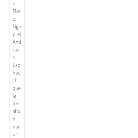
n-
Mar
c
Lign
y et
And
rea
s
Esc
hba
ch
que
la
tent
atio
n
naq
uit