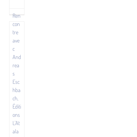
Eschbach,
Rencontre
avec
Éditions
Frédéric
Ren
Landragin
L’Atalante
con
ittératures
tre
ittératures
ave
Rencontres
c
And
rea
s
Esc
hba
ch,
Éditi
ons
L’At
ala