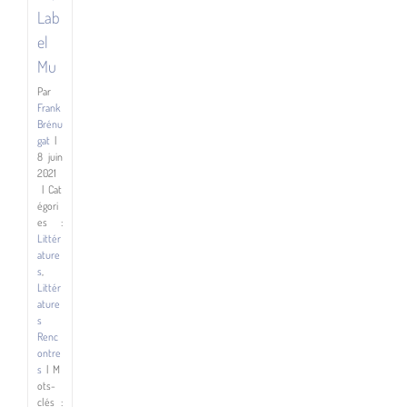
Lab
el
Mu
Par
Frank
Brénu
gat
|
8 juin
2021
|
Cat
égori
es :
Littér
ature
s
,
Littér
ature
s
Renc
ontre
s
|
M
ots-
clés :