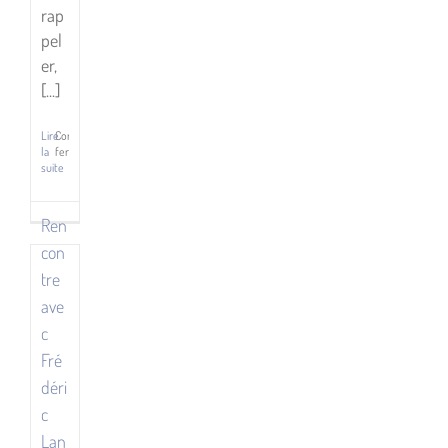
rap
pel
er,
[...]
Rencontre
Lire
Commentaires
la
fermés
avec
sur
suite
Frédéric
Rencontre
avec
Landragin
Jean-
Ren
Marc
ittératures
Ligny
con
ittératures
Rencontres
tre
ave
c
Fré
déri
c
Lan