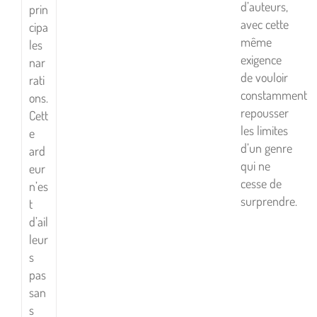
d’auteurs,
prin
avec cette
cipa
même
les
exigence
nar
de vouloir
rati
constamment
ons.
repousser
Cett
les limites
e
d’un genre
ard
qui ne
eur
cesse de
n’es
surprendre.
t
d’ail
leur
s
pas
san
s