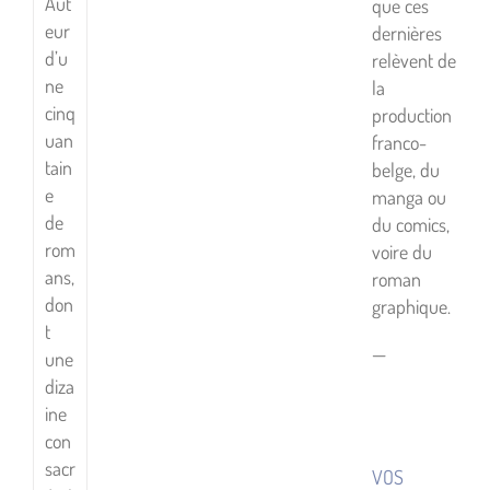
Aut
que ces
eur
dernières
d’u
relèvent de
ne
la
cinq
production
uan
franco-
tain
belge, du
e
manga ou
de
du comics,
rom
voire du
ans,
roman
don
graphique.
t
—
une
diza
ine
con
sacr
VOS