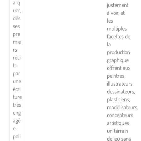
arq
justement
uer,
à voir, et
dès
les
ses
multiples
pre
facettes de
mie
la
rs
production
réci
graphique
ts,
offrent aux
par
peintres,
une
illustrateurs,
écri
dessinateurs,
ture
plasticiens,
très
modélisateurs,
eng
concepteurs
agé
artistiques
e
un terrain
poli
de jeu sans