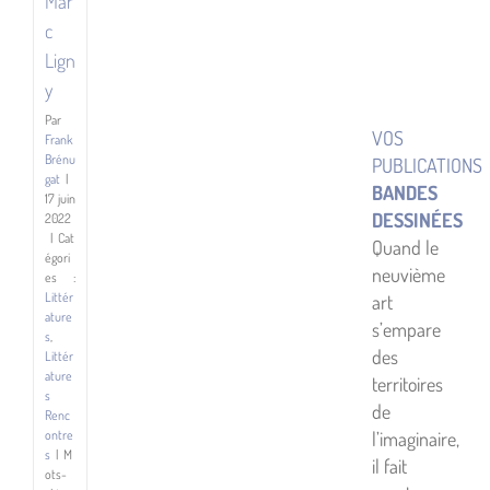
Mar
c
Lign
y
Par
VOS
Frank
Brénu
PUBLICATIONS
gat
|
BANDES
17 juin
DESSINÉES
2022
|
Cat
Quand le
égori
neuvième
es :
Littér
art
ature
s’empare
s
,
des
Littér
ature
territoires
s
de
Renc
l’imaginaire,
ontre
s
|
M
il fait
ots-