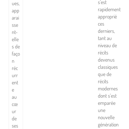
s’est
ues,
rapidement
app
approprié
arai
ces
sse
derniers,
nt-
tant au
elle
niveau de
s de
récits
faço
devenus
n
classiques
réc
que de
urr
récits
ent
modernes
e
dont s’est
au
emparée
cœ
une
ur
nouvelle
de
génération
ses