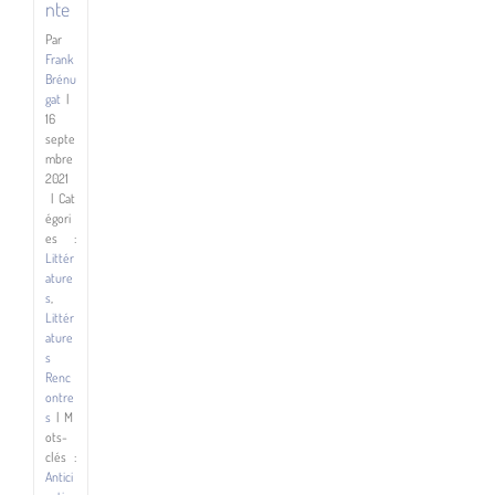
nte
Par
Frank
Brénu
gat
|
16
septe
mbre
2021
|
Cat
égori
es :
Littér
ature
s
,
Littér
ature
s
Renc
ontre
s
|
M
ots-
clés :
Antici