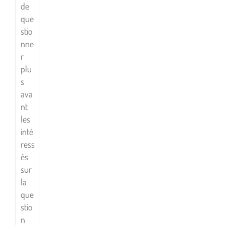
de
que
stio
nne
r
plu
s
ava
nt
les
inté
ress
és
sur
la
que
stio
n