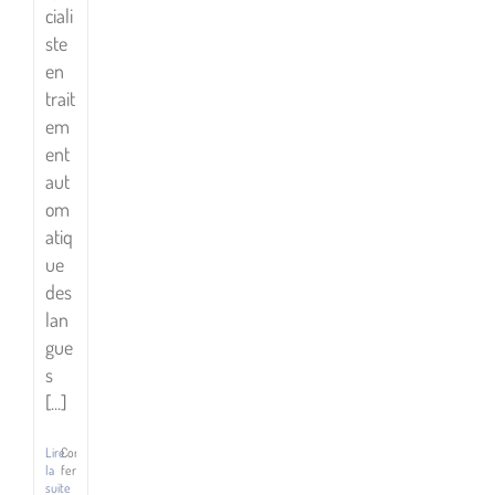
ciali
ste
en
trait
em
ent
aut
om
atiq
ue
des
lan
gue
s
[...]
Rencontre
avec
Lire
Commentaires
la
fermés
Andreas
sur
suite