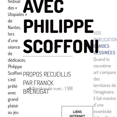
AVEC
festival
des «
Utopiales »
PHILIPPE
de
Nantes,
VOS
lors
SCOFFONI
PUBLICATIO
d’une
BANDES
séance
DESSINÉES
de
Quand le
dédicaces,
neuvième
Philippe
art s’empare
Scoffoni
PROPOS RECUEILLIS
des
s’est
PAR FRANCK
territoires de
prêté
Nombre de vues :
1 991
BRÉNUGAT
l’imaginaire,
avec
il fait montre
grand
d’une
plaisir
inventivité
au jeu
LIENS
INTERNET