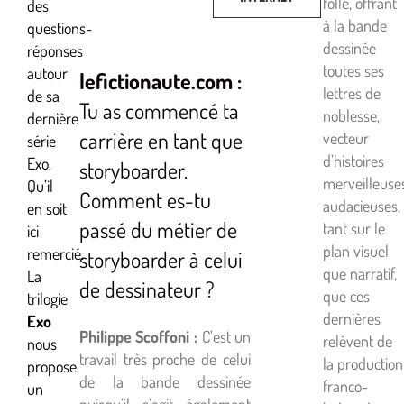
folle, offrant
des
à la bande
questions-
dessinée
réponses
toutes ses
autour
lefictionaute.com :
lettres de
de sa
Tu as commencé ta
noblesse,
dernière
carrière en tant que
vecteur
série
d’histoires
Exo.
storyboarder.
merveilleuse
Qu’il
Comment es-tu
audacieuses,
en soit
passé du métier de
tant sur le
ici
plan visuel
remercié.
storyboarder à celui
que narratif,
La
de dessinateur ?
que ces
trilogie
dernières
Exo
Philippe Scoffoni :
C’est un
relèvent de
nous
travail très proche de celui
la production
propose
de la bande dessinée
franco-
un