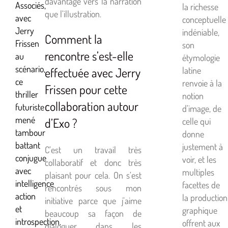
davantage vers la narration
Associés,
la richesse
que l’illustration.
avec
conceptuelle
Jerry
indéniable,
Comment la
Frissen
son
rencontre s’est-elle
au
étymologie
scénario,
latine
effectuée avec Jerry
ce
renvoie à la
Frissen pour cette
thriller
notion
collaboration autour
futuriste
d’image, de
mené
d’Exo ?
celle qui
tambour
donne
battant
justement à
C’est un travail très
conjugue
voir, et les
collaboratif et donc très
avec
multiples
plaisant pour cela. On s’est
intelligence
facettes de
rencontrés sous mon
action
la production
initiative parce que j’aime
et
graphique
beaucoup sa façon de
introspection.
offrent aux
dialoguer dans les