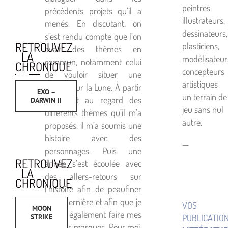
peintres,
précédents projets qu’il a
illustrateurs,
menés. En discutant, on
dessinateurs,
s’est rendu compte que l’on
RETROUVEZ
plasticiens,
avait des thèmes en
LA
modélisateur
commun, notamment celui
CHRONIQUE
concepteurs
de vouloir situer une
artistiques
histoire sur la Lune. À partir
EXO –
un terrain de
de là et au regard des
DARWIN II
jeu sans nul
différents thèmes qu’il m’a
autre.
proposés, il m’a soumis une
histoire avec des
—
personnages. Puis une
RETROUVEZ
année s’est écoulée avec
LA
des allers-retours sur
CHRONIQUE
l’histoire afin de peaufiner
cette dernière et afin que je
VOS
MOON
puisse également faire mes
PUBLICATIO
STRIKE
propres marques. Pour moi,