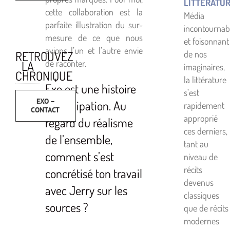
LITTÉRATU
cette collaboration est la
Média
parfaite illustration du sur-
incontournab
mesure de ce que nous
et foisonnant
avions l’un et l’autre envie
de nos
RETROUVEZ
de raconter.
LA
imaginaires,
CHRONIQUE
la littérature
Exo est une histoire
s’est
EXO –
d’anticipation. Au
rapidement
CONTACT
approprié
regard du réalisme
ces derniers,
de l’ensemble,
tant au
comment s’est
niveau de
récits
concrétisé ton travail
devenus
avec Jerry sur les
classiques
sources ?
que de récits
modernes