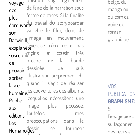
puisqu’il s’agit également
belge, du
voyage
de faire de la narration sous
manga ou
des
forme de cases. Si la finalité
du comics,
plus
du travail du storyboarder
voire du
éprouvants
va être le film, donc de
roman
sur
l’image en mouvement,
graphique.
Darwin II,
l’exercice n’en reste pas
exoplanète
—
moins un cousin très
susceptible
proche de la bande
de
dessinée. Je suis
pouvoir
illustrateur proprement dit
abriter
quand il s’agit de réaliser
la vie
VOS
les couvertures des albums,
humaine.
PUBLICATIO
lesquelles nécessitent une
Publié
GRAPHISME
image plus poussée.
aux
Si
Toutefois, mes
éditions
l’imaginaire a
préoccupations dans le
Les
su façonner
dessin se tournent
Humanoïdes
des récits à