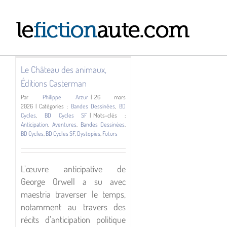
Passer
au
,
contenu
es
Le Château des animaux,
Éditions Casterman
Par
Philippe Arzur
|
26 mars
2026
|
Catégories :
Bandes Dessinées
,
BD
Cycles
,
BD Cycles SF
|
Mots-clés :
Anticipation
,
Aventures
,
Bandes Dessinées
,
BD Cycles
,
BD Cycles SF
,
Dystopies
,
Futurs
L’œuvre anticipative de
George Orwell a su avec
maestria traverser le temps,
notamment au travers des
récits d’anticipation politique