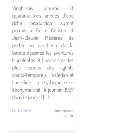
Vingt-trois albums et
quarante-trois années d’une
riche production auront
permis à Pierre Christin et
Jean-Claude Mézières de
porter au panthéon de la
bande dessinée les aventures
truculentes et humanistes des
plus connus des agents
spatio-temporels : Valérian et
Laureline. La mythique série
éponyme voit le jour en 1967
dans le journal [...]
Lire la suite
Commentaires
sur
fermés
Valérian
et
Laureline,