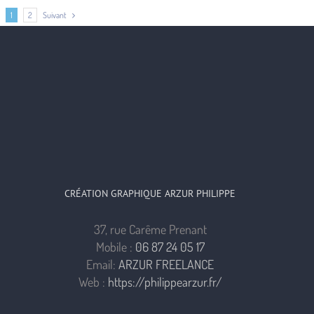
Suivant
1
2
CRÉATION GRAPHIQUE ARZUR PHILIPPE
37, rue Carême Prenant
Mobile :
06 87 24 05 17
Email:
ARZUR FREELANCE
Web :
https://philippearzur.fr/