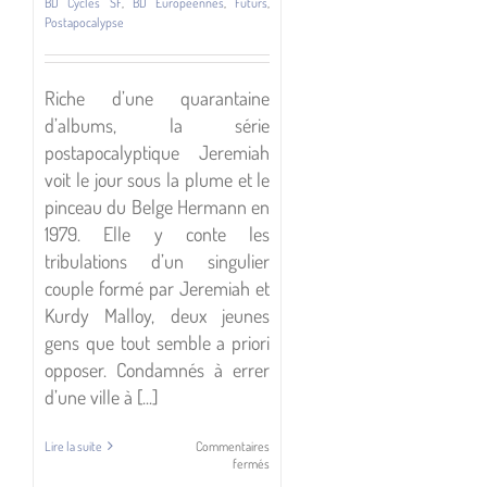
BD Cycles SF
,
BD Européennes
,
Futurs
,
Postapocalypse
Riche d’une quarantaine
d’albums, la série
postapocalyptique Jeremiah
voit le jour sous la plume et le
pinceau du Belge Hermann en
1979. Elle y conte les
tribulations d’un singulier
couple formé par Jeremiah et
Kurdy Malloy, deux jeunes
gens que tout semble a priori
opposer. Condamnés à errer
d’une ville à [...]
Lire la suite
Commentaires
sur
fermés
Jeremiah,