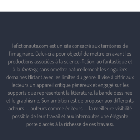
lefictionaute.com est un site consacré aux territoires de
l’imaginaire. Celui-ci a pour objectif de mettre en avant les
productions associées à la science-fiction, au fantastique et
à la
fantasy
, sans omettre naturellement les singuliers
domaines flirtant avec les limites du genre. Il vise à offrir aux
lecteurs un appareil critique généreux et engagé sur les
supports que représentent la littérature, la bande dessinée
et le graphisme. Son ambition est de proposer aux différents
acteurs — auteurs comme éditeurs — la meilleure visibilité
possible de leur travail et aux internautes une élégante
porte d’accès à la richesse de ces travaux.