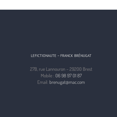
Éditions
Dargaud
LEFICTIONAUTE – FRANCK BRÉNUGAT
27B, rue Lannouron – 29200 Brest
Mobile :
06 98 97 01 87
Email:
brenugat@mac.com