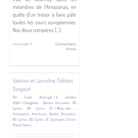
méandres de l’Amazonas, en
quête d’un trésor à faire pâlir
toutes les cours européennes.
Nos deux compères [...]
Lire la suite
Commentaires
sur
fermés
Long
John
Silver,
Éditions
es
Dargaud
Valérian et Laureline, Éditions
Dargaud
Par
Frank Brénugat
|
5 octobre
2024
|
Catégories :
Bandes Dessinées
,
BD
Cycles
,
BD Cycles SF
|
Mots-clés :
Anticipation
,
Aventures
,
Bandes Dessinées
,
BD Cycles
,
BD Cycles SF
,
Dystopies
,
Futurs
,
Planet Opera