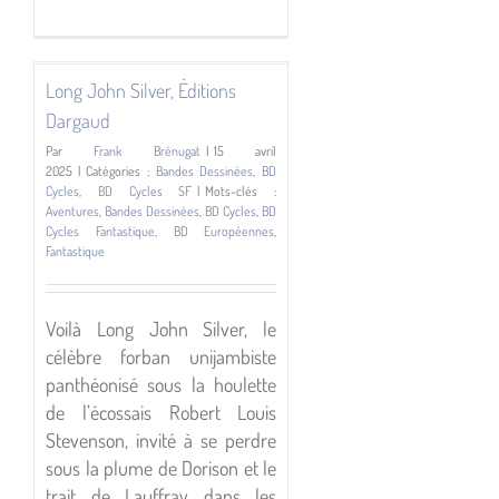
Hermann,
Éditions
Hachette
es
Long John Silver, Éditions
Dargaud
Par
Frank Brénugat
|
15 avril
2025
|
Catégories :
Bandes Dessinées
,
BD
Cycles
,
BD Cycles SF
|
Mots-clés :
Aventures
,
Bandes Dessinées
,
BD Cycles
,
BD
Cycles Fantastique
,
BD Européennes
,
Fantastique
Voilà Long John Silver, le
célèbre forban unijambiste
panthéonisé sous la houlette
de l’écossais Robert Louis
Stevenson, invité à se perdre
sous la plume de Dorison et le
trait de Lauffray dans les