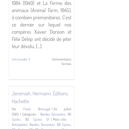
1984 (1949) et La Ferme des
animaux (Animal Farm, 1945),
ô combien prémonitoires. C’est
ce dernier sur lequel nos
compères Xavier Dorison et
Félix Delep ont décidé de jeter
leur dévolu, [...]
Lire la suite
Commentaires
sur
fermés
Le
Château
des
animaux,
es
Éditions
Casterman
Jeremiah, Hermann, Éditions
Hachette
Par
Frank Brénugat
|
24 juillet
2025
|
Catégories :
Bandes Dessinées
,
BD
Cycles
,
BD Cycles SF
|
Mots-clés :
Anticipation
,
Bandes Dessinées
,
BD Cycles
,