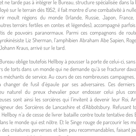
 ne tarde pas à intégrer le Bureau, structure spécialisée dans la l
 sur le terrain dès 1952, il fait montre d’une combativité à nulle 
ir moult régions du monde (Irlande, Russie, Japon, France, It
tres terroirs fertiles en contes et légendes), accompagné parfois
antis de pouvoirs paranormaux. Parmi ces compagnons de rout
 pyrokinésiste Liz Sherman, l’amphibien Abraham Abe Sapien, Rog
ohann Kraus, arrivé sur le tard.
Bureau oblige toutefois Hellboy à pousser la porte de celui-ci, san
urs de torts dans un monde qui ne demande qu’à se fracturer dav
es méchants de service. Au cours de ces nombreuses campagnes, H
 changer de fusil d’épaule par ses adversaires. Ces derniers
u naturel du preux chevalier pour endosser celui plus cons
uses sont ainsi les sorcières qui l’invitent à devenir leur Roi
Seigneur des Sorcières de Lancashire et d’Abbotsbury. Refusant 
Hellboy n’a de cesse de livrer bataille contre toute tentative des 
ans le monde qui est nôtre. Et le Singe rouge de parcourir les m
n des créatures perverses et bien peu recommandables, faisant jo