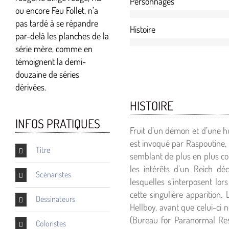
Personnages
ou encore Feu Follet, n’a
pas tardé à se répandre
Histoire
par-delà les planches de la
série mère, comme en
témoignent la demi-
douzaine de séries
dérivées.
HISTOIRE
INFOS PRATIQUES
Fruit d’un démon et d’une h
est invoqué par Raspoutine, 
Titre
semblant de plus en plus com
les intérêts d’un Reich déc
Scénaristes
lesquelles s’interposent lor
cette singulière apparition
Dessinateurs
Hellboy, avant que celui-ci 
(Bureau for Paranormal Res
Coloristes