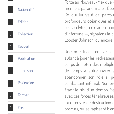
Force au Nouveau-Mexique, et
menaces paranormales. Déployé
Nationalité
Ce qui lui vaut de parcour
profondeurs océaniques et au
Édition
ses acolytes, eux aussi n
d’infortune —, signalons la
Collection
Lobster Johnson, ou encore J
Recueil
Une forte dissension avec le 
autant à jouer les redresse
Publication
coups de butoir des multipl
de temps à autre inviter à
Tomaison
abandonner son rôle si pe
Pagination
combattant infernal. Nombre
étant le fils d’un démon, 
Format
avec ces forces ténébreuses, 
faire œuvre de destruction d
Prix
obscurs, où se tapissent bie