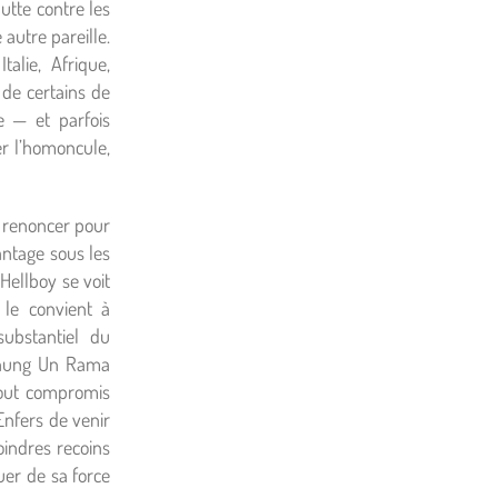
utte contre les
autre pareille.
alie, Afrique,
 de certains de
e — et parfois
er l’homoncule,
s renoncer pour
antage sous les
ellboy se voit
 le convient à
ubstantiel du
, Anung Un Rama
tout compromis
Enfers de venir
oindres recoins
uer de sa force