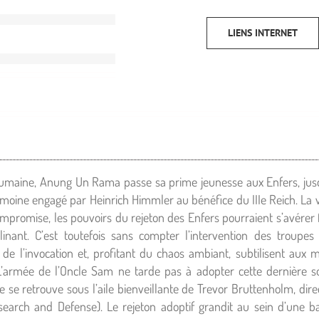
LIENS INTERNET
umaine, Anung Un Rama passe sa prime jeunesse aux Enfers, jusqu
moine engagé par Heinrich Himmler au bénéfice du IIIe Reich. La vi
promise, les pouvoirs du rejeton des Enfers pourraient s’avérer f
linant. C’est toutefois sans compter l’intervention des troupes
s de l’invocation et, profitant du chaos ambiant, subtilisent aux 
. L’armée de l’Oncle Sam ne tarde pas à adopter cette dernière 
ne se retrouve sous l’aile bienveillante de Trevor Bruttenholm, di
earch and Defense). Le rejeton adoptif grandit au sein d’une ba