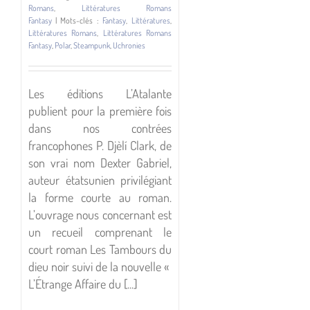
Romans
,
Littératures Romans
Fantasy
|
Mots-clés :
Fantasy
,
Littératures
,
Littératures Romans
,
Littératures Romans
Fantasy
,
Polar
,
Steampunk
,
Uchronies
Les éditions L’Atalante
publient pour la première fois
dans nos contrées
francophones P. Djèlí Clark, de
son vrai nom Dexter Gabriel,
auteur étatsunien privilégiant
la forme courte au roman.
L’ouvrage nous concernant est
un recueil comprenant le
court roman Les Tambours du
dieu noir suivi de la nouvelle «
L’Étrange Affaire du [...]