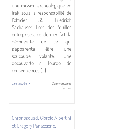
une mission archéologique en
Irak sous la responsabilité de
l’officier SS Friedrich
Saxhäuser. Lors des fouilles
entreprises, ce dernier fait la
découverte de ce qui
s’apparente être une
soucoupe volante. Une
découverte si lourde de
conséquences [...]
Lire la suite
Commentaires
sur
fermés
La
Tétralogie
des
Origines,
Stéphane
Przybylski,
Chronosquad, Giorgio Albertini
D
Éditions
et Grégory Panaccione,
Le