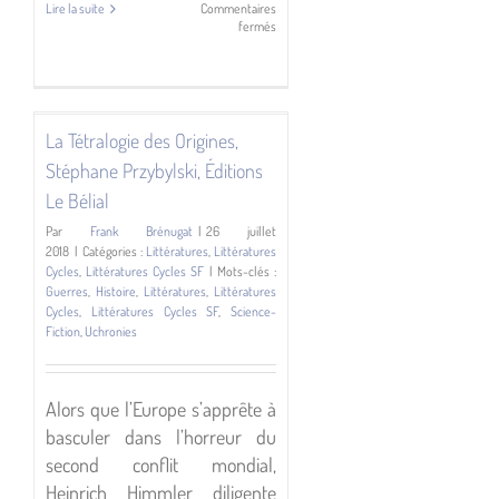
Lire la suite
Commentaires
sur
fermés
Les
Tambours
du
dieu
noir,
P.
La Tétralogie des Origines,
Djèlí
Stéphane Przybylski, Éditions
Clark,
Éditions
Le Bélial
L’Atalante
Par
Frank Brénugat
|
26 juillet
2018
|
Catégories :
Littératures
,
Littératures
Cycles
,
Littératures Cycles SF
|
Mots-clés :
Guerres
,
Histoire
,
Littératures
,
Littératures
Cycles
,
Littératures Cycles SF
,
Science-
Fiction
,
Uchronies
Alors que l’Europe s’apprête à
basculer dans l’horreur du
second conflit mondial,
Heinrich Himmler diligente