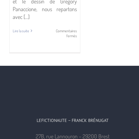
et le dessin de Grégory
Panaccione, nous repartons
avec [...]
Lire la suite
Commentaires
sur
fermés
Chronosquad,
Giorgio
Albertini
et
Grégory
Panaccione,
Éditions
Delcourt
LEFICTIONAUTE – FRANCK BRÉNUGAT
27B, rue Lannouron – 29200 Brest