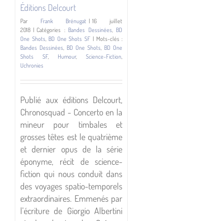
Bélial
Éditions Delcourt
Par
Frank Brénugat
|
16 juillet
2018
|
Catégories :
Bandes Dessinées
,
BD
One Shots
,
BD One Shots SF
|
Mots-clés :
Bandes Dessinées
,
BD One Shots
,
BD One
Shots SF
,
Humour
,
Science-Fiction
,
Uchronies
Publié aux éditions Delcourt,
Chronosquad - Concerto en la
mineur pour timbales et
grosses têtes est le quatrième
et dernier opus de la série
éponyme, récit de science-
fiction qui nous conduit dans
des voyages spatio-temporels
extraordinaires. Emmenés par
l’écriture de Giorgio Albertini