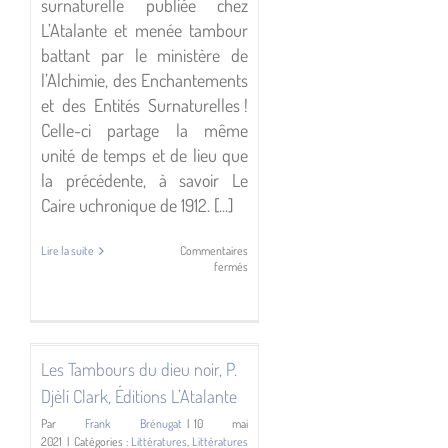
surnaturelle publiée chez
L’Atalante et menée tambour
battant par le ministère de
l’Alchimie, des Enchantements
et des Entités Surnaturelles !
Celle-ci partage la même
unité de temps et de lieu que
la précédente, à savoir Le
Caire uchronique de 1912. [...]
Lire la suite
Commentaires
sur
fermés
Le
Mystère
du
tramway
hanté,
P.
Les Tambours du dieu noir, P.
Djèlí
Djèlí Clark, Éditions L’Atalante
Clark,
Éditions
Par
Frank Brénugat
|
10 mai
L’Atalante
2021
|
Catégories :
Littératures
,
Littératures