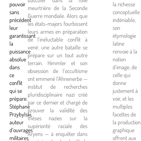
pouvoir
la richesse
meurtrière de la Seconde
sans
conceptuelle
Guerre mondiale. Alors que
précédent
indéniable,
les états-majors fourbissent
leur
son
leurs armes en préparation
garantissant
étymologie
de l’inéluctable conflit à
la
latine
venir, une autre bataille se
puissance
renvoie à la
prépare sur un tout autre
absolue
notion
terrain. Himmler et son
dans
d’image, de
obsession de l’occultisme
ce
celle qui
ont emmené l’Ahnenerbe —
conflit
donne
institut de recherches
qui se
justement à
pluridisciplinaire nazi créé
prépare.
voir, et les
par ce dernier et chargé de
Stéphane
multiples
prouver la validité des
Przybylski,
facettes de
thèses nazies sur la
auteur
la production
supériorité raciale des
d’ouvrages
graphique
Aryens — à enquêter dans
militaires
offrent aux