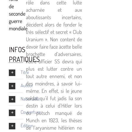
rôle dans cette lutte
de
acharnée et aux
seconde
aboutissants incertains,
guerre
décident alors de fonder le
mondiale.
très sélectif et secret « Club
Uranium ». Non content de
devoir faire face àcette belle
INFOS
brochette d’adversaires,
PRATIQUES
notre officier SS devra qui
plus est lutter contre un
Titre
tout autre ennemi, et non
des moindres, à savoir lui-
Auteur
même. En effet, si le jeune
soldat qu’il fut jadis lia son
Nationalité
destin à celui d’Hitler lors
Couverture
du putsch manqué de
Munch en 1923, les thèses
Édition
de l’aryanisme hitlérien ne