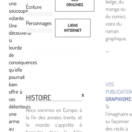
belge, du
une
ORIGINES
Écriture
manga ou
soucoupe
du comics,
volante.
Personnages
voire du
Une
LIENS
INTERNET
roman
découverte
graphique.
si
lourde
—
de
conséquences
qu’elle
pourrait
bien
VOS
offrir à
PUBLICATIO
HISTOIRE
ces
GRAPHISME
détenteurs
Si
Nous sommes en Europe, à
une
l’imaginaire a
la fin des années trente, et
arme
su façonner
le monde s’apprête à
au
des récits à
basculer dans la folie