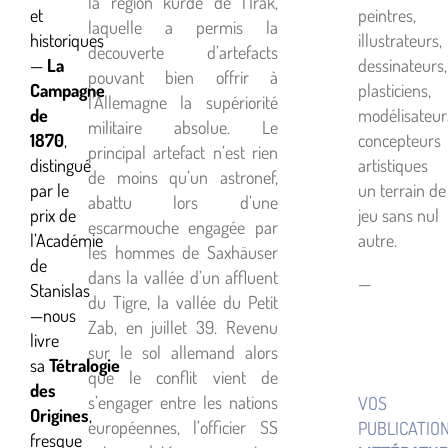
la région kurde de l’Irak,
et
peintres,
laquelle a permis la
historiques
illustrateurs,
découverte d’artefacts
—
La
dessinateurs,
pouvant bien offrir à
Campagne
plasticiens,
l’Allemagne la supériorité
de
modélisateur
militaire absolue. Le
1870
,
concepteurs
principal artefact n’est rien
distingué
artistiques
de moins qu’un astronef,
par le
un terrain de
abattu lors d’une
prix de
jeu sans nul
escarmouche engagée par
l’Académie
autre.
les hommes de Saxhäuser
de
dans la vallée d’un affluent
—
Stanislas
du Tigre, la vallée du Petit
—nous
Zab, en juillet 39. Revenu
livre
sur le sol allemand alors
sa
Tétralogie
que le conflit vient de
des
s’engager entre les nations
VOS
Origines
,
européennes, l’officier SS
PUBLICATIO
fresque