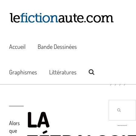
Passer
au
contenu
Accueil
Bande Dessinées
Graphismes
Littératures
Rechercher:
LA
Alors
que