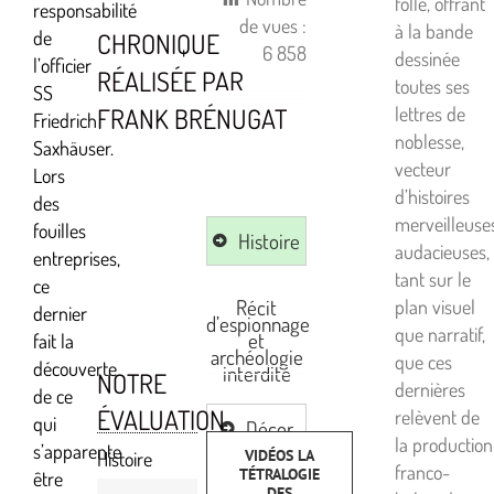
folle, offrant
responsabilité
de vues :
à la bande
de
CHRONIQUE
6 858
dessinée
l’officier
RÉALISÉE PAR
toutes ses
SS
FRANK BRÉNUGAT
lettres de
Friedrich
noblesse,
Saxhäuser.
vecteur
Lors
d’histoires
des
merveilleuse
fouilles
Histoire
audacieuses,
entreprises,
tant sur le
ce
Récit
plan visuel
dernier
d’espionnage
que narratif,
et
fait la
archéologie
que ces
découverte
interdite
NOTRE
dernières
de ce
ÉVALUATION
relèvent de
qui
Décor
la production
s’apparente
VIDÉOS LA
Histoire
franco-
TÉTRALOGIE
être
Genre
DES