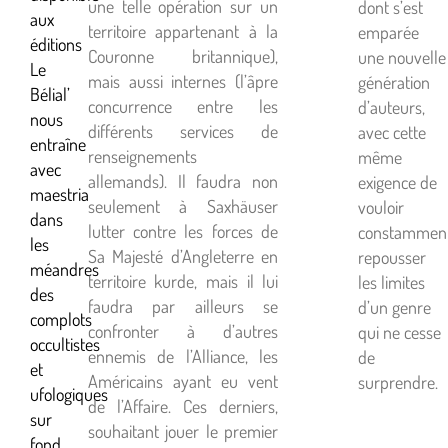
une telle opération sur un
dont s’est
aux
territoire appartenant à la
emparée
éditions
Couronne britannique),
une nouvelle
Le
mais aussi internes (l’âpre
génération
Bélial’
concurrence entre les
d’auteurs,
nous
différents services de
avec cette
entraîne
renseignements
même
avec
allemands). Il faudra non
exigence de
maestria
seulement à Saxhäuser
vouloir
dans
lutter contre les forces de
constammen
les
Sa Majesté d’Angleterre en
repousser
méandres
territoire kurde, mais il lui
les limites
des
faudra par ailleurs se
d’un genre
complots
confronter à d’autres
qui ne cesse
occultistes
ennemis de l’Alliance, les
de
et
Américains ayant eu vent
surprendre.
ufologiques
de l’Affaire. Ces derniers,
sur
souhaitant jouer le premier
fond