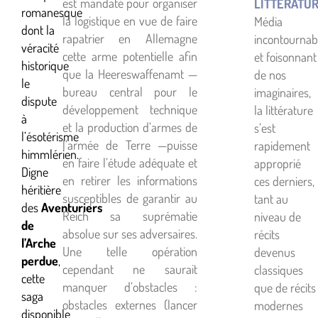
est mandaté pour organiser
LITTÉRATU
romanesque
la logistique en vue de faire
Média
dont la
rapatrier en Allemagne
incontournab
véracité
cette arme potentielle afin
et foisonnant
historique
que la Heereswaffenamt —
de nos
le
bureau central pour le
imaginaires,
dispute
développement technique
la littérature
à
et la production d’armes de
s’est
l’ésotérisme
l’armée de Terre —puisse
rapidement
himmlérien.
en faire l’étude adéquate et
approprié
Digne
en retirer les informations
ces derniers,
héritière
susceptibles de garantir au
tant au
des
Aventuriers
Reich sa suprématie
niveau de
de
absolue sur ses adversaires.
récits
l’Arche
Une telle opération
devenus
perdue
,
cependant ne saurait
classiques
cette
manquer d’obstacles :
que de récits
saga
obstacles externes (lancer
modernes
disponible