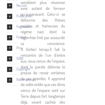
semblent plus résonner
Recueil
avec autant de ferveur
qu’auparavant. Celui-ci se
Publication
détourne des thèses
raciales et haineuses du
Pagination
régime nazi dont la
Format
logorrhée finit par assourdir
sa conscience.
Prix
A fortiori
lorsqu’il fait la
rencontre de l’un d’entre
ISBN
eux, ceux venus de l’espace,
dont la parole délivrée le
Copyright
presse de revoir certaines
de ses priorités. Il apprend
Récompenses
de cette entité que ces êtres
venus de l’espace sont sur
Terre depuis fort longtemps
déjà, vivant cachés des