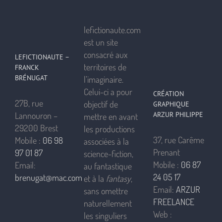
lefictionaute.com
est un site
consacré aux
LEFICTIONAUTE –
territoires de
FRANCK
BRÉNUGAT
l’imaginaire.
Celui-ci a pour
CRÉATION
27B, rue
objectif de
GRAPHIQUE
ARZUR PHILIPPE
Lannouron –
mettre en avant
29200 Brest
les productions
37, rue Carême
Mobile :
06 98
associées à la
Prenant
97 01 87
science-fiction,
Mobile :
06 87
Email:
au fantastique
24 05 17
brenugat@mac.com
et à la
fantasy
,
Email:
ARZUR
sans omettre
FREELANCE
naturellement
Web :
les singuliers