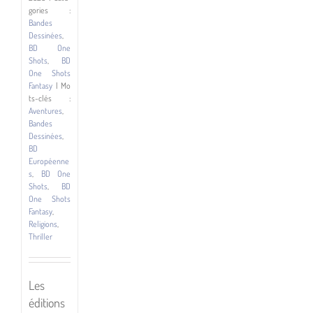
gories :
Bandes
Dessinées
,
BD One
Shots
,
BD
One Shots
Fantasy
|
Mo
ts-clés :
Aventures
,
Bandes
Dessinées
,
BD
Européenne
s
,
BD One
Shots
,
BD
One Shots
Fantasy
,
Religions
,
Thriller
Les
éditions