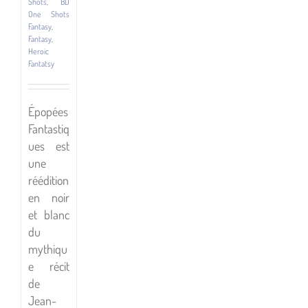
Shots
,
BD
One Shots
Fantasy
,
Fantasy
,
Heroic
Fantatsy
Épopées
Fantastiq
ues est
une
réédition
en noir
et blanc
du
mythiqu
e récit
de
Jean-