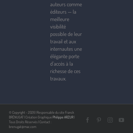
auteurs comme
éditeurs — la
meilleure
visibilité
possible de leur
travail et aux
internautes une
élégante porte
d’accès à la
richesse de ces
travaux.
© Copyright -
2026 | Responsable du site Franck
BRÉNUGAT | Création Graphique
Philippe ARZUR
|
Facebook
Pinterest
Instagra
You
Tous Droits Réservés | Contact :
brenugat@mac.com