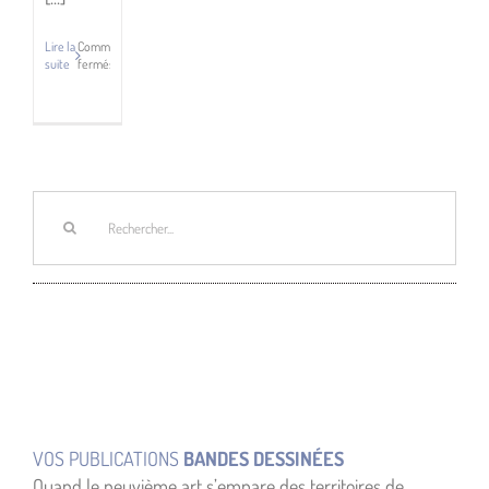
Lire la
Commentaires
suite
fermés
sur
La
Vie
de
Bouddha
T2,
Osamu
Rechercher:
Tezuka,
Éditions
Delcourt
VOS PUBLICATIONS
BANDES DESSINÉES
Quand le neuvième art s’empare des territoires de