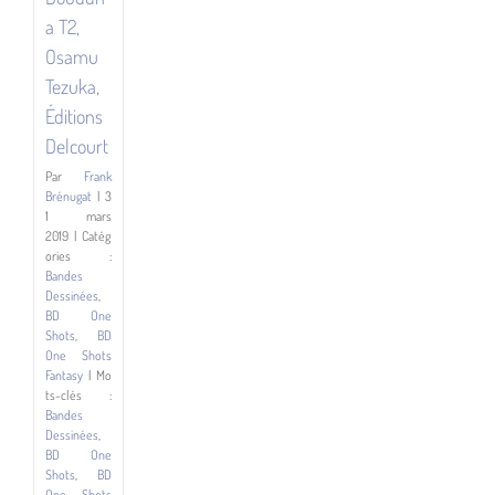
ées
Acte 1 :
ne
Ombre-
a T2,
BD
Montagne,
Osamu
Hub,
ots
Éditions
sy
Tezuka,
Delcourt
Éditions
Delcourt
Par
Frank
Brénugat
|
3
1 mars
2019
|
Catég
ories :
Bandes
Dessinées
,
BD One
Shots
,
BD
One Shots
Fantasy
|
Mo
ts-clés :
Bandes
Dessinées
,
BD One
Shots
,
BD
One Shots