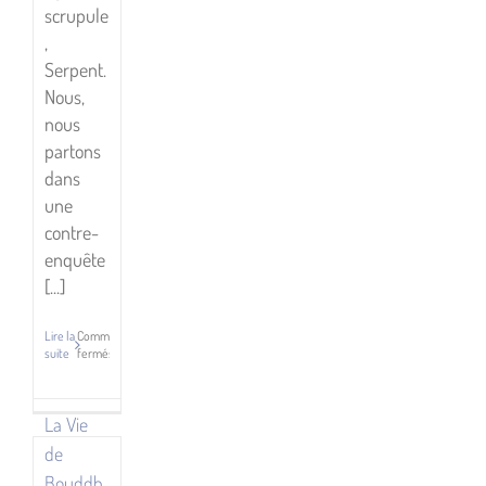
scrupule
,
Serpent.
Nous,
nous
partons
dans
une
ie
contre-
enquête
ddha
[...]
,
Lire la
Commentaires
mu
suite
fermés
sur
ka,
Le
ions
Serpent
La Vie
et
ourt
la
de
Lance
es
—
Bouddh