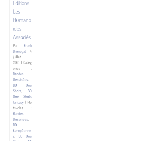
Éditions
Les
Humano
ïdes
Associés
Par
Frank
Brénugat
|
4
juillet
2021
|
Catég
ories :
Bandes
Dessinées
,
BD One
Shots
,
BD
One Shots
Fantasy
|
Mo
ts-clés :
Bandes
Dessinées
,
BD
Européenne
s
,
BD One