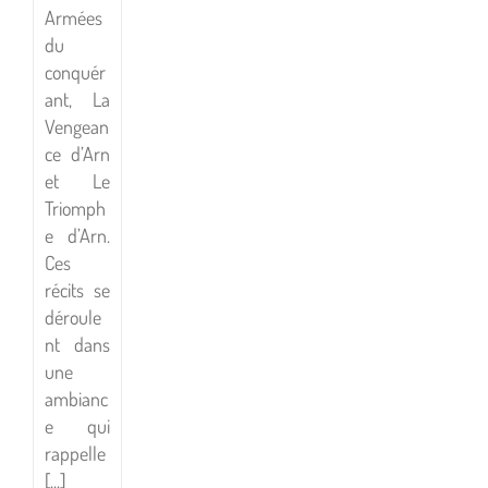
Armées
du
conquér
ant, La
Vengean
ce d’Arn
et Le
Triomph
e d’Arn.
Ces
récits se
déroule
nt dans
une
ambianc
ent
e qui
la
rappelle
ce
[...]