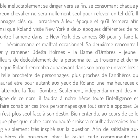
e inéluctablement se diriger vers sa fin, se consumant chaque j
reux chevalier ne sera nullement seul pour relever un tel défi. Il
nnages clés qu’il arrachera à leur époque et qu’il formera afin
 ainsi que Roland visite New York à deux époques différentes de 
contre l’amène dans le New York des années 80 pour y faire l
r – héroïnomane et malfrat occasionnel. Sa deuxième rencontre l
pour y ramener Odetta Holmes – la Dame d’Ombres – jeune ac
illeurs de dédoublement de la personnalité. Le troisième et dern
on que Roland rencontra auparavant dans son propre univers lors 
telle brochette de personnages, plus proches de l’antihéros qu
 saurait être pour autant aux yeux de Roland une malheureuse co
 d’atteindre la Tour Sombre. Seulement, indépendamment des « p
igne de ce nom, il faudra à notre héros toute l’intelligence et
 faire cohabiter ces trois personnages que tout semble opposer. 
o n’est plus seul face à son destin. Bien entendu, au cours de ce lo
que physique, notre communauté croisera moult adversaires tout 
 visiblement très inspiré sur la question. Afin de satisfaire a
nos héros de préserver intact le ka-tet, cette communauté où