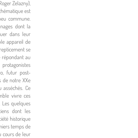
Roger Zelazny),
 thématique est
é peu commune.
nnages dont la
uer dans leur
ple appareil de
repticement se
re répondant au
 protagonistes
o, futur post-
rs de notre XXe
au asséchés. Ce
ble vivre ces
. Les quelques
iens dont les
iété historique
emiers temps de
u cours de leur