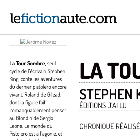
Passer
au
contenu
LA TO
La Tour Sombre
, seul
cycle de l’écrivain Stephen
King, conte les aventures
du dernier pistolero encore
STEPHEN 
vivant, Roland de Gilead,
dont la figure fait
ÉDITIONS J’AI LU
immanquablement penser
au Blondin de Sergio
CHRONIQUE RÉALIS
Leone. Le monde du
Pistolero est à l’agonie, et