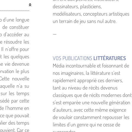
dessinateurs, plasticiens,
modélisateurs, concepteurs artistiques
ro d’une longue
un terrain de jeu sans nul autre.
n de constituer
—
ro d’accéder au
e résoudre les
l n’offre pour
t les quelques
VOS PUBLICATIONS
LITTÉRATURES
ne vie devenue
Média incontournable et foisonnant de
ervation le plus
nos imaginaires, la littérature s’est
Cette nouvelle
rapidement approprié ces derniers,
aquelle n’a su
tant au niveau de récits devenus
 sur les temps
classiques que de récits modernes dont
bsédé par cette
s’est emparée une nouvelle génération
s de l’homme en
d’auteurs, avec cette même exigence
 ce que pouvait
de vouloir constamment repousser les
alier des temps
limites d’un genre qui ne cesse de
ouvient. Car ce
surprendre.