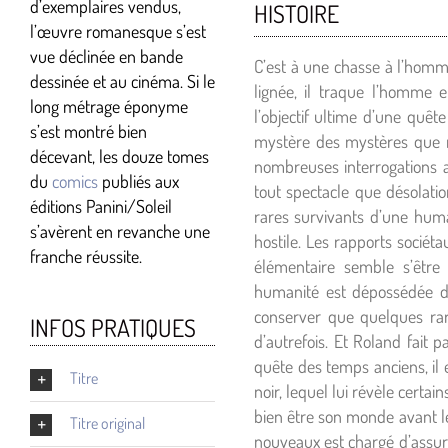
d’exemplaires vendus,
HISTOIRE
l’œuvre romanesque s’est
vue déclinée en bande
C’est à une chasse à l’homme
dessinée et au cinéma. Si le
lignée, il traque l’homme e
long métrage éponyme
l’objectif ultime d’une quêt
s’est montré bien
mystère des mystères que r
décevant, les douze tomes
nombreuses interrogations 
du
comics
publiés aux
tout spectacle que désolati
éditions Panini/Soleil
rares survivants d’une hum
s’avèrent en revanche une
hostile. Les rapports sociéta
franche réussite.
élémentaire semble s’être
humanité est dépossédée de 
conserver que quelques rar
INFOS PRATIQUES
d’autrefois. Et Roland fait 
quête des temps anciens, il 
Titre
noir, lequel lui révèle certa
bien être son monde avant le
Titre original
nouveaux est chargé d’assure