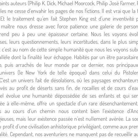
ints auteurs (Philip K. Dick, Michael Moorcock, Philip José Farmer, 
es ne cesse d’envahir les pages de nos fictions. Il est vrai que la
. Et le traitement qu’en fait Stephen King est d’une inventivit
maître nous dresse avec force patience une galerie de perso
rend peu à peu une épaisseur certaine. Nous les voyons évol
sses, leurs questionnements, leurs incertitudes, dans le plus sim
 c’est au nom de cette simple humanité que nous les voyons sub
allèle dont la finalité leur échappe. Habités par un être parasitai
, puis arrachés de leur monde par ce dernier, nos principaux
univers (le New York de telle époque) dans celui du Pistoler
C’est un univers fait de désolations, où les paysages enchanteu
ivés au profit de déserts sans fin, de rocailles et de cours d’e
l évolue une humanité dépossédée de ses enfants et qui sem
née à elle-même, offre un spectacle d’un rare désenchantement
és au cours d’un chemin nous content bien l’existence d’Anc
ieuses, mais leur existence passée n’est nullement avérée. La soc
u profit d’une civilisation anhistorique privilégiant, comme aux pr
ralité. Cependant, nos aventuriers ne manquent pas de recueillir a