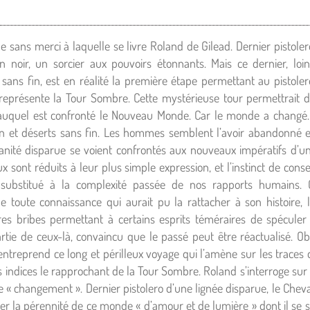
 sans merci à laquelle se livre Roland de Gilead. Dernier pistole
n noir, un sorcier aux pouvoirs étonnants. Mais ce dernier, loi
e sans fin, est en réalité la première étape permettant au pistole
eprésente la Tour Sombre. Cette mystérieuse tour permettrait d
auquel est confronté le Nouveau Monde. Car le monde a changé. I
on et déserts sans fin. Les hommes semblent l’avoir abandonné e
anité disparue se voient confrontés aux nouveaux impératifs d’u
ux sont réduits à leur plus simple expression, et l’instinct de cons
 substitué à la complexité passée de nos rapports humains. 
toute connaissance qui aurait pu la rattacher à son histoire, l
es bribes permettant à certains esprits téméraires de spéculer
partie de ceux-là, convaincu que le passé peut être réactualisé. O
entreprend ce long et périlleux voyage qui l’amène sur les trace
ins indices le rapprochant de la Tour Sombre. Roland s’interroge sur
 « changement ». Dernier pistolero d’une lignée disparue, le Chev
r la pérennité de ce monde « d’amour et de lumière » dont il se s