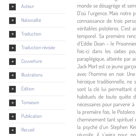
monde se désagrège et sembl
Auteur
D’où l’urgence. Mais notre p
Nationalité
connaissance de trois perso
véritables pistoleros. C’est
Traduction
temporel. Sa première ren
d’Eddie Dean – le Prisonnie
Traduction révisée
fois-ci dans les sixties 
paraplégique, atteinte par a
Couverture
Jack Mort est ce jeune garç
avec l’homme en noir. Une 
Illustrations
héroïque traditionnelle, ne
Édition
sont la clé lui permettant
habituels de toute quête d
Tomaison
nécessaires pour parvenir à
la première fois, le Pistoler
Publication
cheminement tant spirituel 
la psychè d’un Stephen King
Recueil
réussite, il s’agira pour 