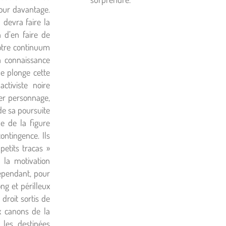
our davantage.
 devra faire la
 d’en faire de
notre continuum
a connaissance
e plonge cette
tiviste noire
ier personnage,
de sa poursuite
e de la figure
ntingence. Ils
etits tracas »
 la motivation
Cependant, pour
ng et périlleux
droit sortis de
ux canons de la
 les destinées