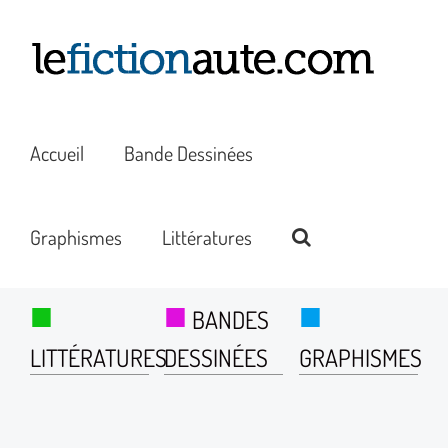
Passer
au
contenu
Accueil
Bande Dessinées
Graphismes
Littératures
■
■
■
BANDES
LITTÉRATURES
DESSINÉES
GRAPHISMES