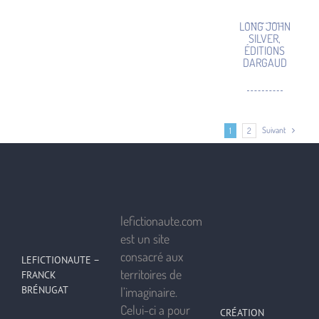
LONG JOHN
SILVER,
ÉDITIONS
DARGAUD
Suivant
1
2
lefictionaute.com
est un site
consacré aux
LEFICTIONAUTE –
territoires de
FRANCK
BRÉNUGAT
l’imaginaire.
Celui-ci a pour
CRÉATION