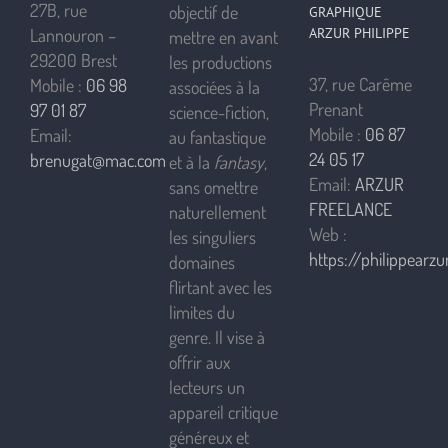
27B, rue
objectif de
GRAPHIQUE
ARZUR PHILIPPE
Lannouron –
mettre en avant
29200 Brest
les productions
37, rue Carême
Mobile :
06 98
associées à la
Prenant
97 01 87
science-fiction,
Mobile :
06 87
Email:
au fantastique
24 05 17
brenugat@mac.com
et à la
fantasy
,
Email:
ARZUR
sans omettre
FREELANCE
naturellement
Web :
les singuliers
https://philippearzur
domaines
flirtant avec les
limites du
genre. Il vise à
offrir aux
lecteurs un
appareil critique
généreux et