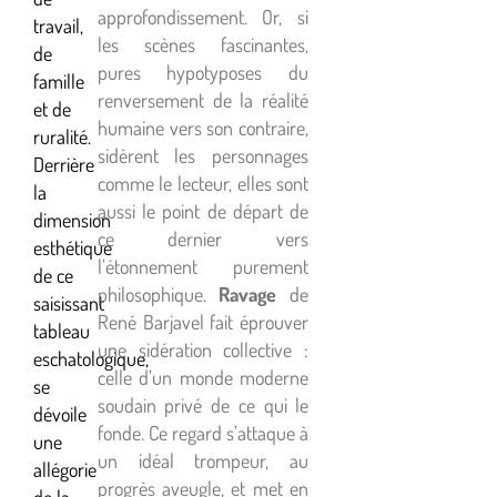
approfondissement. Or, si
travail,
les scènes fascinantes,
de
pures hypotyposes du
famille
renversement de la réalité
et de
humaine vers son contraire,
ruralité.
sidèrent les personnages
Derrière
comme le lecteur, elles sont
la
aussi le point de départ de
dimension
ce dernier vers
esthétique
l’étonnement purement
de ce
philosophique.
Ravage
de
saisissant
René Barjavel fait éprouver
tableau
une sidération collective :
eschatologique,
celle d’un monde moderne
se
soudain privé de ce qui le
dévoile
fonde. Ce regard s’attaque à
une
un idéal trompeur, au
allégorie
progrès aveugle, et met en