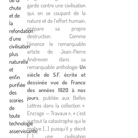
de la
garde contre une civilisation
chute
qui, en se coupant de la
et de
nature et de l’effort humain,
la
prépare sa propre
refondation
destruction. Comme
d’une
l’énonce le remarquable
civilisation
article de Jean-Pierre
plus
Andrevon dans sa
naturelle
remarquable anthologie
Un
et
siècle de S.F. écrite et
enfin
dessinée vue de France
purifiée
des années 1920 à nos
des
jours
, publiée aux Belles
scories
Lettres dans la collection «
de
Encrage — Travaux », « c’est
toute
surtout la catastrophe qui le
technologie
motive […] puisqu’il y décrit
asservissante.
[…] une civilisation