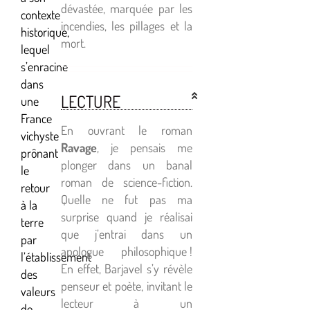
dévastée, marquée par les
contexte
incendies, les pillages et la
historique,
mort.
lequel
s’enracine
dans
LECTURE
une
France
En ouvrant le roman
vichyste
Ravage
, je pensais me
prônant
plonger dans un banal
le
roman de science-fiction.
retour
Quelle ne fut pas ma
à la
surprise quand je réalisai
terre
que j’entrai dans un
par
apologue philosophique !
l’établissement
En effet, Barjavel s’y révèle
des
penseur et poète, invitant le
valeurs
lecteur à un
de