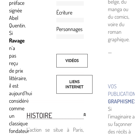
belge, du
préface
manga ou
signée
Écriture
du comics,
Abel
voire du
Quentin.
Personnages
roman
Si
graphique.
Ravage
n’a
—
pas
VIDÉOS
reçu
de prix
littéraire,
LIENS
il est
VOS
INTERNET
aujourd’hui
PUBLICATIO
considéré
GRAPHISME
comme
Si
HISTOIRE
un
l’imaginaire a
classique
su façonner
L’action se situe à Paris,
fondateur
des récits à