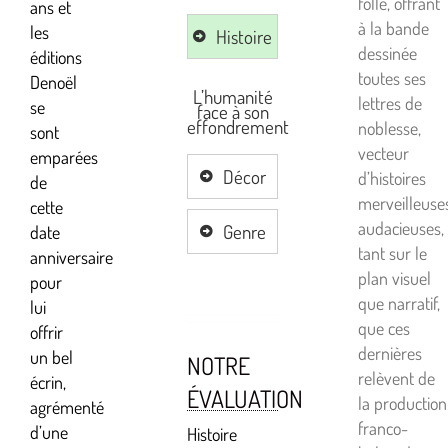
folle, offrant
ans et
à la bande
les
Histoire
dessinée
éditions
toutes ses
Denoël
L’humanité
lettres de
se
face à son
effondrement
noblesse,
sont
vecteur
emparées
Décor
d’histoires
de
merveilleuse
cette
audacieuses,
Genre
date
tant sur le
anniversaire
plan visuel
pour
que narratif,
lui
que ces
offrir
dernières
un bel
NOTRE
relèvent de
écrin,
ÉVALUATION
la production
agrémenté
franco-
d’une
Histoire