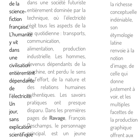
dans une société futuriste
de la
la richesse
entièrement dominée par la
science-
conceptuelle
technique, où l’électricité
fiction
indéniable,
régit tous les aspects de la
française.
son
vie quotidienne : transports,
L’humanité
étymologie
communication,
y vit
latine
alimentation, production
dans
renvoie à la
industrielle. Les hommes,
une
notion
devenus dépendants de la
civilisation
d’image, de
machine, ont perdu le sens
entièrement
celle qui
de l’effort, de la nature et
dépendante
donne
des relations humaines
de
justement à
authentiques. Les savoirs
l’électricité.
voir, et les
pratiques ont presque
Un
multiples
disparu. Dans les premières
jour,
facettes de
pages de
Ravage
, François
sans
la production
Deschamps, le personnage
explication
graphique
principal, est un jeune
scientifique
offrent aux