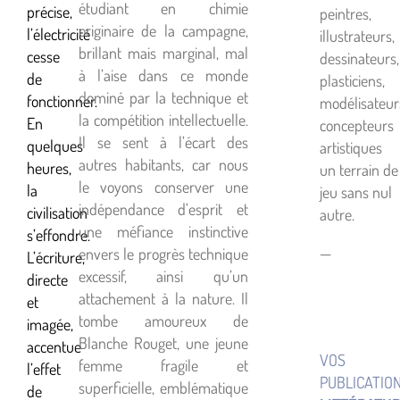
étudiant en chimie
précise,
peintres,
originaire de la campagne,
l’électricité
illustrateurs,
brillant mais marginal, mal
cesse
dessinateurs,
à l’aise dans ce monde
de
plasticiens,
dominé par la technique et
fonctionner.
modélisateur
la compétition intellectuelle.
En
concepteurs
Il se sent à l’écart des
quelques
artistiques
autres habitants, car nous
heures,
un terrain de
le voyons conserver une
la
jeu sans nul
indépendance d’esprit et
civilisation
autre.
une méfiance instinctive
s’effondre.
—
envers le progrès technique
L’écriture,
excessif, ainsi qu’un
directe
attachement à la nature. Il
et
tombe amoureux de
imagée,
Blanche Rouget, une jeune
accentue
VOS
femme fragile et
l’effet
PUBLICATIO
superficielle, emblématique
de