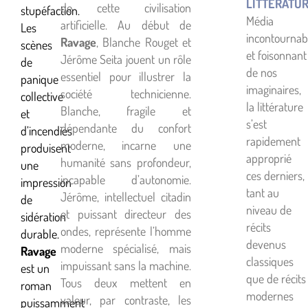
LITTÉRATU
de cette civilisation
stupéfaction.
Média
artificielle. Au début de
Les
incontournab
Ravage
, Blanche Rouget et
scènes
et foisonnant
Jérôme Seita jouent un rôle
de
de nos
essentiel pour illustrer la
panique
imaginaires,
société technicienne.
collective
la littérature
Blanche, fragile et
et
s’est
dépendante du confort
d’incendies
rapidement
moderne, incarne une
produisent
approprié
humanité sans profondeur,
une
ces derniers,
incapable d’autonomie.
impression
tant au
Jérôme, intellectuel citadin
de
niveau de
et puissant directeur des
sidération
récits
ondes, représente l’homme
durable.
devenus
moderne spécialisé, mais
Ravage
classiques
impuissant sans la machine.
est un
que de récits
Tous deux mettent en
roman
modernes
valeur, par contraste, les
puissamment