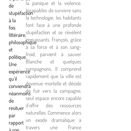
la panique et la violence.
de
Incapables de survivre sans
stupéfaction
la technologie, les habitants
à la
font face à une profonde
fois
stupéfaction et se révèlent
littéraire,
impuissants. François, grâce
philosophique
à sa force et à son sang-
et
froid, parvient à sauver
politique.
Blanche et quelques
Une
compagnons. Il comprend
expérience
rapidement que la ville est
qu’il
devenue mortelle et décide
conviendra
de fuir vers la campagne,
néanmoins
seul espace encore capable
de
d’offrir des ressources
resituer
naturelles. Commence alors
par
un exode dramatique à
rapport
travers une France
à son