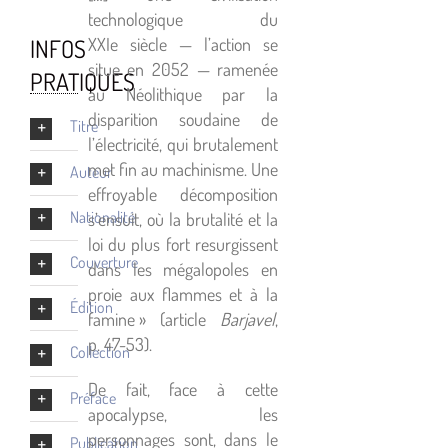
technologique du
INFOS
XXIe siècle — l’action se
situe en 2052 — ramenée
PRATIQUES
au Néolithique par la
disparition soudaine de
Titre
l’électricité, qui brutalement
met fin au machinisme. Une
Auteur
effroyable décomposition
Nationalité
s’ensuit, où la brutalité et la
loi du plus fort resurgissent
Couverture
dans les mégalopoles en
proie aux flammes et à la
Édition
famine » (article
Barjavel
,
p. 47-53).
Collection
De fait, face à cette
Préface
apocalypse, les
personnages sont, dans le
Publication