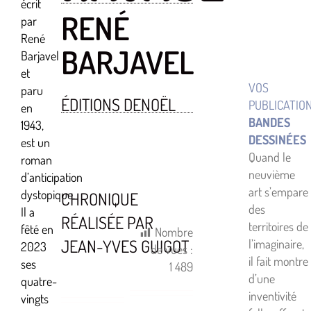
écrit
RENÉ
par
René
BARJAVEL
Barjavel
et
VOS
paru
ÉDITIONS DENOËL
PUBLICATIO
en
BANDES
1943,
DESSINÉES
est un
Quand le
roman
neuvième
d’anticipation
art s’empare
dystopique.
CHRONIQUE
des
Il a
RÉALISÉE PAR
territoires de
fêté en
Nombre
JEAN-YVES GUIGOT
l’imaginaire,
2023
de vues :
il fait montre
ses
1 489
d’une
quatre-
inventivité
vingts