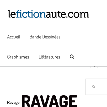
Passer
au
contenu
Accueil
Bande Dessinées
Graphismes
Littératures
Rechercher:
RAVAGE
Ravage
,