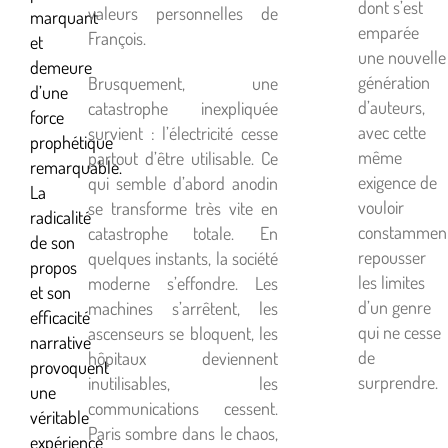
dont s’est
valeurs personnelles de
marquant
emparée
François.
et
une nouvelle
demeure
génération
Brusquement, une
d’une
d’auteurs,
catastrophe inexpliquée
force
avec cette
survient : l’électricité cesse
prophétique
même
partout d’être utilisable. Ce
remarquable.
exigence de
qui semble d’abord anodin
La
vouloir
se transforme très vite en
radicalité
constammen
catastrophe totale. En
de son
repousser
quelques instants, la société
propos
les limites
moderne s’effondre. Les
et son
d’un genre
machines s’arrêtent, les
efficacité
qui ne cesse
ascenseurs se bloquent, les
narrative
de
hôpitaux deviennent
provoquent
surprendre.
inutilisables, les
une
communications cessent.
véritable
Paris sombre dans le chaos,
expérience