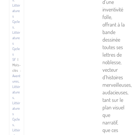
d’une
Littér
inventivité
ature
folle,
s
Cycle
offrant à la
s
,
bande
Littér
ature
dessinée
s
toutes ses
Cycle
lettres de
s
SF
|
noblesse,
Mots-
vecteur
clés :
Avent
d’histoires
ures
,
merveilleuses,
Littér
audacieuses,
ature
s
,
tant sur le
Littér
plan visuel
ature
que
s
Cycle
narratif,
s
,
que ces
Littér