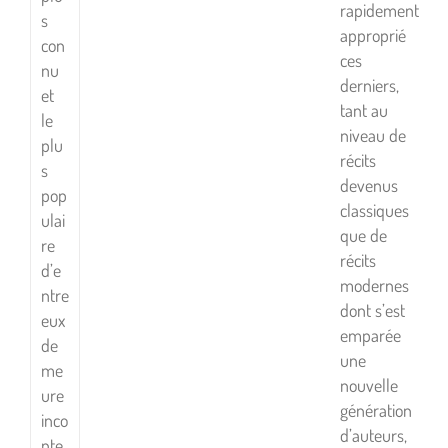
rapidement
s
approprié
con
ces
nu
derniers,
et
tant au
le
niveau de
plu
récits
s
devenus
pop
classiques
ulai
que de
re
récits
d’e
modernes
ntre
dont s’est
eux
emparée
de
une
me
nouvelle
ure
génération
inco
d’auteurs,
nte