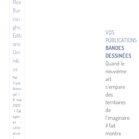
Rice
Bur
rou
ghs,
VOS
Éditi
PUBLICATIONS
ons
BANDES
Om
DESSINÉES
nib
Quand le
us
neuvième
Par
art
Frank
s’empare
Brénu
des
gat
|
9 mai
territoires
2020
de
|
Cat
l’imaginaire,
égori
es :
il fait
Littér
montre
ature
s
,