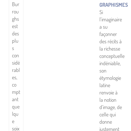
Bur
GRAPHISMES
rou
Si
ghs
l’imaginaire
est
a su
des
façonner
plu
des récits à
s
la richesse
con
conceptuelle
sidé
indéniable,
rabl
son
es,
étymologie
co
latine
mpt
renvoie à
ant
la notion
que
d’image, de
lqu
celle qui
e
donne
soix
justement