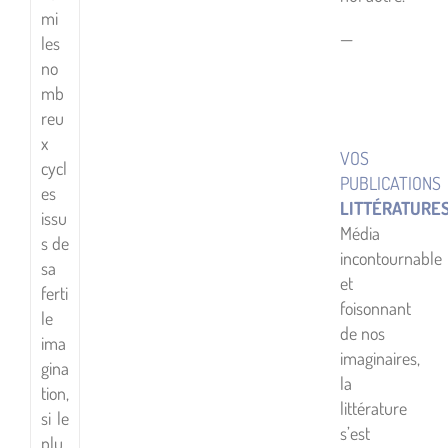
mi
—
les
no
mb
reu
x
VOS
cycl
PUBLICATIONS
es
LITTÉRATURE
issu
Média
s de
incontournable
sa
et
ferti
foisonnant
le
de nos
ima
imaginaires,
gina
la
tion,
littérature
si le
s’est
plu