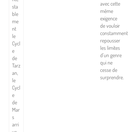
avec cette
sta
même
ble
exigence
me
de vouloir
nt
constamment
le
repousser
Cycl
les limites
e
d’un genre
de
qui ne
Tarz
cesse de
an,
surprendre.
le
Cycl
e
de
Mar
s
arri
ve