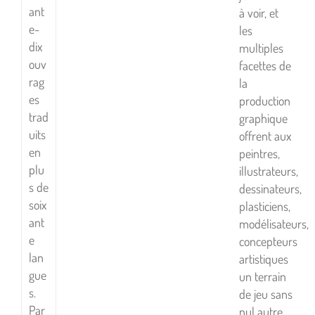
ant
à voir, et
e-
les
dix
multiples
ouv
facettes de
rag
la
es
production
trad
graphique
uits
offrent aux
en
peintres,
plu
illustrateurs,
s de
dessinateurs,
soix
plasticiens,
ant
modélisateurs,
e
concepteurs
lan
artistiques
gue
un terrain
s.
de jeu sans
Par
nul autre.