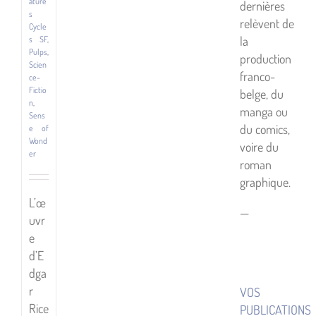
ature
dernières
s
relèvent de
Cycle
la
s SF
,
Pulps
,
production
Scien
franco-
ce-
Fictio
belge, du
n
,
manga ou
Sens
du comics,
e of
Wond
voire du
er
roman
graphique.
L’œ
—
uvr
e
d’E
dga
r
VOS
Rice
PUBLICATIONS