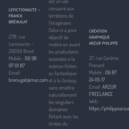
est un site
consacré aux
LEFICTIONAUTE –
territoires de
FRANCK
BRÉNUGAT
l’imaginaire.
Celui-ci a pour
CRÉATION
27B, rue
objectif de
GRAPHIQUE
ARZUR PHILIPPE
Lannouron –
mettre en avant
29200 Brest
les productions
37, rue Carême
Mobile :
06 98
associées à la
Prenant
97 01 87
science-fiction,
Mobile :
06 87
Email:
au fantastique
24 05 17
brenugat@mac.com
et à la
fantasy
,
Email:
ARZUR
sans omettre
FREELANCE
naturellement
Web :
les singuliers
https://philippearzur
domaines
flirtant avec les
limites du