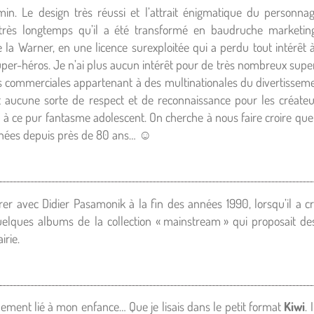
amin. Le design très réussi et l’attrait énigmatique du personn
it très longtemps qu’il a été transformé en baudruche market
la Warner, en une licence surexploitée qui a perdu tout intérêt
per-héros. Je n’ai plus aucun intérêt pour de très nombreux supe
 commerciales appartenant à des multinationales du divertisseme
t aucune sorte de respect et de reconnaissance pour les créateu
lus à ce pur fantasme adolescent. On cherche à nous faire croire qu
années depuis près de 80 ans… ☺
rer avec Didier Pasamonik à la fin des années 1990, lorsqu’il a cr
elques albums de la collection « mainstream » qui proposait des
irie.
ent lié à mon enfance… Que je lisais dans le petit format
Kiwi
.