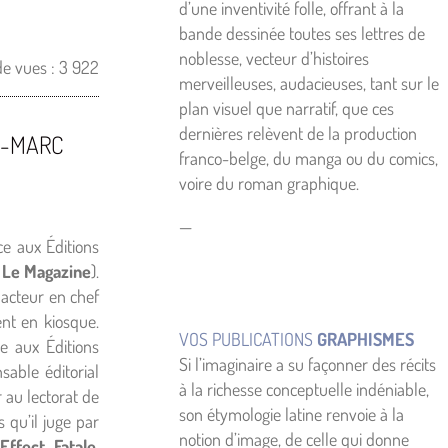
d’une inventivité folle, offrant à la
bande dessinée toutes ses lettres de
noblesse, vecteur d’histoires
e vues :
3 922
merveilleuses, audacieuses, tant sur le
plan visuel que narratif, que ces
dernières relèvent de la production
N-MARC
franco-belge, du manga ou du comics,
voire du roman graphique.
—
e aux Éditions
 Le Magazine
).
édacteur en chef
nt en kiosque.
VOS PUBLICATIONS
GRAPHISMES
e aux Éditions
Si l’imaginaire a su façonner des récits
sable éditorial
à la richesse conceptuelle indéniable,
r au lectorat de
son étymologie latine renvoie à la
 qu’il juge par
notion d’image, de celle qui donne
Effect
,
Fatale
,