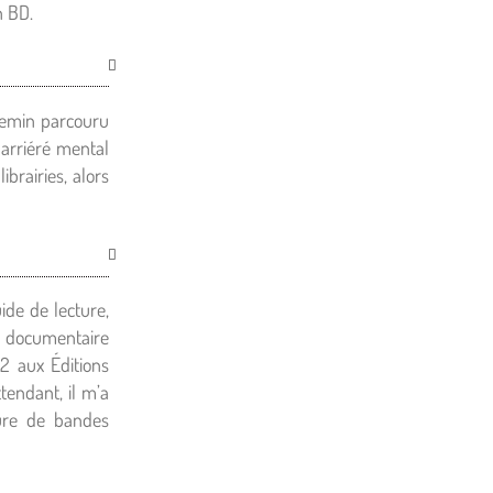
n BD.
chemin parcouru
arriéré mental
brairies, alors
ide de lecture,
e documentaire
12 aux Éditions
ttendant, il m’a
ure de bandes