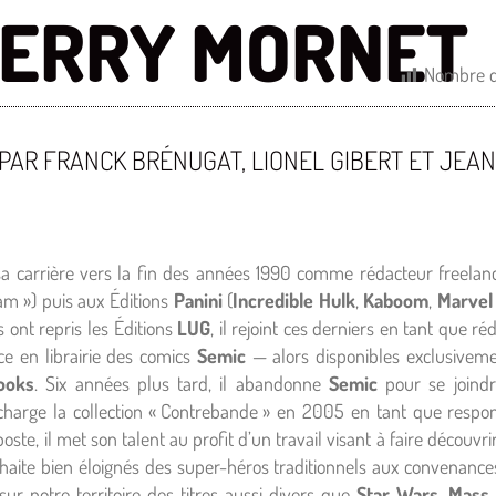
IERRY MORNET
Nombre d
 PAR FRANCK BRÉNUGAT, LIONEL GIBERT ET JEA
 carrière vers la fin des années 1990 comme rédacteur freelanc
am ») puis aux Éditions
Panini
(
Incredible Hulk
,
Kaboom
,
Marvel
s ont repris les Éditions
LUG
, il rejoint ces derniers en tant que r
ace en librairie des comics
Semic
— alors disponibles exclusiveme
ooks
. Six années plus tard, il abandonne
Semic
pour se joindr
 charge la collection « Contrebande » en 2005 en tant que respon
oste, il met son talent au profit d’un travail visant à faire découvri
haite bien éloignés des super-héros traditionnels aux convenances
 sur notre territoire des titres aussi divers que
Star Wars
,
Mass 