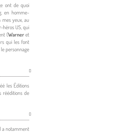
age ont de quoi
ing, en homme-
 à mes yeux, au
r-héros US, qui
nt (
Warner
et
rs qui les font
e le personnage
éé les Éditions
 rééditions de
 Il a notamment