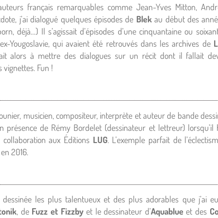
 auteurs français remarquables comme Jean-Yves Mitton, And
cdote, j’ai dialogué quelques épisodes de
Blek
au début des anné
born, déjà…) Il s’agissait d’épisodes d’une cinquantaine ou soixa
ex-Yougoslavie, qui avaient été retrouvés dans les archives de
ait alors à mettre des dialogues sur un récit dont il fallait d
vignettes. Fun !
ounier, musicien, compositeur, interprète et auteur de bande dessin
n présence de Rémy Bordelet (dessinateur et lettreur) lorsqu’il 
 collaboration aux Éditions
LUG
. L’exemple parfait de l’éclectis
 en 2016.
dessinée les plus talentueux et des plus adorables que j’ai e
tonik
, de
Fuzz et Fizzby
et le dessinateur d’
Aquablue
et des
Co