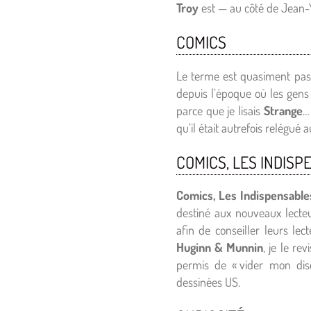
Troy
est — au côté de Jean-Y
COMICS
Le terme est quasiment pass
depuis l’époque où les gens
parce que je lisais
Strange
…
qu’il était autrefois relégué 
COMICS, LES INDISP
Comics, Les Indispensable
destiné aux nouveaux lecte
afin de conseiller leurs lec
Huginn & Munnin
, je le re
permis de « vider mon dis
dessinées US.