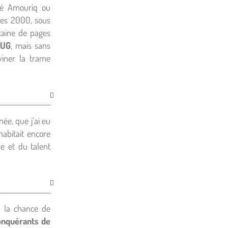
ré Amouriq ou
es 2000, sous
ntaine de pages
LUG
, mais sans
eviner la trame
ée, que j’ai eu
habitait encore
me et du talent
u la chance de
nquérants de