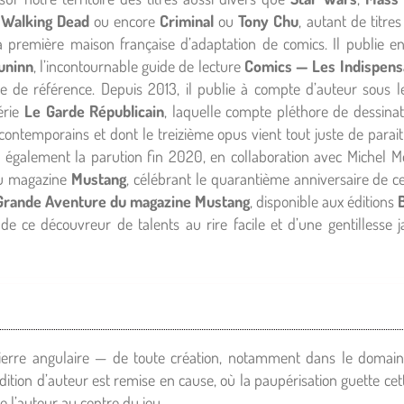
,
Walking Dead
ou encore
Criminal
ou
Tony Chu
, autant de titres
première maison française d’adaptation de comics. Il publie en
uninn
, l’incontournable guide de lecture
Comics — Les Indispensa
e de référence. Depuis 2013, il publie à compte d’auteur sous
série
Le Garde Républicain
, laquelle compte pléthore de dessina
ontemporains et dont le treizième opus vient tout juste de parait
s également la parution fin 2020, en collaboration avec Michel Mo
au magazine
Mustang
, célébrant le quarantième anniversaire de ce
Grande Aventure du magazine Mustang
, disponible aux éditions
de ce découvreur de talents au rire facile et d’une gentillesse 
ierre angulaire — de toute création, notamment dans le domai
dition d’auteur est remise en cause, où la paupérisation guette cett
e l’auteur au centre du jeu.