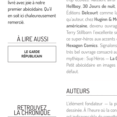
livré avec joie à notre
Hellboy
,
30 Jours de nuit
premier abécédaire. Qu’il
Éditions
Delcourt
comme la 
en soit ici chaleureusement
qu’auteur, chez
Huginn & M
remercié.
américaine
, devenu ouvrag
Terry Stillborn l’excellente 
À LIRE AUSSI
ce super-héros aux accents c
Hexagon Comics
. Signalon
très bel ouvrage consacré 
LE GARDE
RÉPUBLICAIN
mythique : Sup’Héros —
La 
Petit abécédaire en images 
défaut.
AUTEURS
L’élément fondateur — la p
RETROUVEZ
dessinée. À l’heure où la con
LA CHRONIQUE
est indispensable de remettr