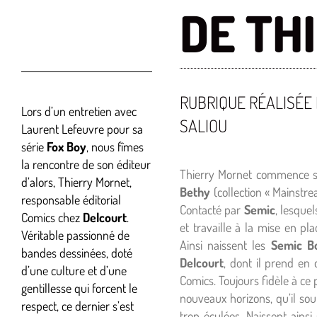
DE TH
RUBRIQUE RÉALISÉE
Lors d’un entretien avec
SALIOU
Laurent Lefeuvre pour sa
série
Fox Boy
, nous fîmes
la rencontre de son éditeur
Thierry Mornet commence sa
d’alors, Thierry Mornet,
Bethy
(collection « Mainstre
responsable éditorial
Contacté par
Semic
, lesquel
Comics chez
Delcourt
.
et travaille à la mise en pl
Véritable passionné de
Ainsi naissent les
Semic B
bandes dessinées, doté
Delcourt
, dont il prend en
d’une culture et d’une
Comics. Toujours fidèle à ce p
gentillesse qui forcent le
nouveaux horizons, qu’il sou
respect, ce dernier s’est
trop éculées. Naissent ainsi