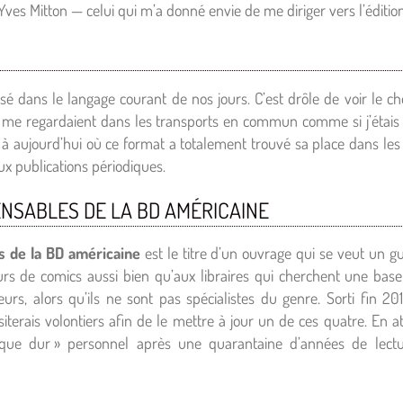
ves Mitton — celui qui m’a donné envie de me diriger vers l’éditio
é dans le langage courant de nos jours. C’est drôle de voir le 
 me regardaient dans les transports en commun comme si j’étais 
 à aujourd’hui où ce format a totalement trouvé sa place dans les li
aux publications périodiques.
ENSABLES DE LA BD AMÉRICAINE
s de la BD américaine
est le titre d’un ouvrage qui se veut un gu
urs de comics aussi bien qu’aux libraires qui cherchent une bas
teurs, alors qu’ils ne sont pas spécialistes du genre. Sorti fin 20
visiterais volontiers afin de le mettre à jour un de ces quatre. En a
que dur » personnel après une quarantaine d’années de lect