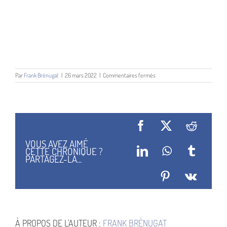
sur
Par
Frank Brénugat
|
26 mars 2022
|
Commentaires fermés
Xavier
Dorison
Facebook
X
Reddit
VOUS AVEZ AIMÉ
CETTE CHRONIQUE ?
LinkedIn
WhatsApp
Tumblr
PARTAGEZ-LA...
Pinterest
Vk
À PROPOS DE L'AUTEUR :
FRANK BRÉNUGAT