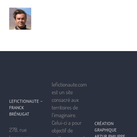
lefictionaute.com
est un site
consacré aux
LEFICTIONAUTE –
territoires de
FRANCK
BRÉNUGAT
l’imaginaire.
Celui-ci a pour
CRÉATION
27B, rue
objectif de
GRAPHIQUE
ARZUR PHILIPPE