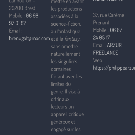
Lannouron –
mettre en avant
29200 Brest
les productions
37, rue Carême
Mobile :
06 98
associées à la
Prenant
97 01 87
science-fiction,
Mobile :
06 87
Email:
au fantastique
24 05 17
brenugat@mac.com
et à la
fantasy
,
Email:
ARZUR
sans omettre
FREELANCE
naturellement
Web :
les singuliers
https://philippearzur
domaines
flirtant avec les
limites du
genre. Il vise à
offrir aux
lecteurs un
appareil critique
généreux et
engagé sur les