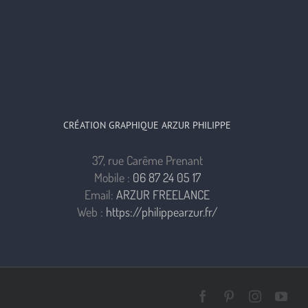
CRÉATION GRAPHIQUE ARZUR PHILIPPE
37, rue Carême Prenant
Mobile :
06 87 24 05 17
Email:
ARZUR FREELANCE
Web :
https://philippearzur.fr/
Facebook
Pinterest
Instagra
You