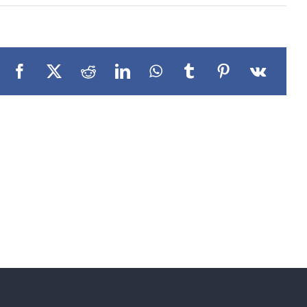
Facebook
X
Reddit
LinkedIn
WhatsApp
Tumblr
Pinterest
Vk