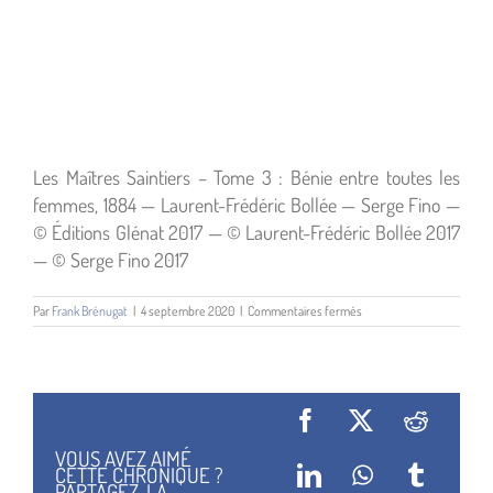
Les Maîtres Saintiers – Tome 3 : Bénie entre toutes les
femmes, 1884 — Laurent-Frédéric Bollée — Serge Fino —
© Éditions Glénat 2017 — © Laurent-Frédéric Bollée 2017
— © Serge Fino 2017
sur
Par
Frank Brénugat
|
4 septembre 2020
|
Commentaires fermés
Les
Maîtres
Saintiers
–
T3
:
Facebook
X
Reddit
Bénie
entre
VOUS AVEZ AIMÉ
toutres
CETTE CHRONIQUE ?
LinkedIn
WhatsApp
Tumblr
les
PARTAGEZ-LA...