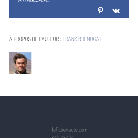
femmes
1884
Pinterest
Vk
À PROPOS DE L'AUTEUR :
FRANK BRÉNUGAT
lefictionaute.com
est un site