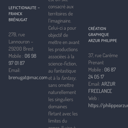
consacré aux
LEFICTIONAUTE –
territoires de
FRANCK
BRÉNUGAT
l’imaginaire.
Celui-ci a pour
CRÉATION
27B, rue
objectif de
GRAPHIQUE
ARZUR PHILIPPE
Lannouron –
mettre en avant
29200 Brest
les productions
37, rue Carême
Mobile :
06 98
associées à la
Prenant
97 01 87
science-fiction,
Mobile :
06 87
Email:
au fantastique
24 05 17
brenugat@mac.com
et à la
fantasy
,
Email:
ARZUR
sans omettre
FREELANCE
naturellement
Web :
les singuliers
https://philippearzur
domaines
flirtant avec les
limites du
genre. Il vise à