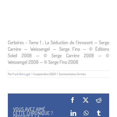
Cerbères – Tome 1 : La Séduction de l’innocent — Serge
Carrère — Weissengel — Serge Fino — © Éditions
Soleil 2008 — © Serge Carrère 2008 — ©
Weissengel 2008 — © Serge Fino 2008
sur
Par
Frank Brénugat
|
4 septembre 2020
|
Commentaires fermés
Cerbères
–
Tome
1
:
La
Facebook
X
Reddit
Séduction
de
VOUS AVEZ AIMÉ
l’innocent
CETTE CHRONIQUE ?
LinkedIn
WhatsApp
Tumblr
PARTAGEZ-LA...