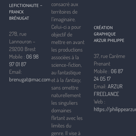
consacré aux
LEFICTIONAUTE –
territoires de
FRANCK
BRÉNUGAT
l’imaginaire.
Celui-ci a pour
CRÉATION
27B, rue
objectif de
GRAPHIQUE
ARZUR PHILIPPE
Lannouron –
mettre en avant
29200 Brest
les productions
37, rue Carême
Mobile :
06 98
associées à la
Prenant
97 01 87
science-fiction,
Mobile :
06 87
Email:
au fantastique
24 05 17
brenugat@mac.com
et à la
fantasy
,
Email:
ARZUR
sans omettre
FREELANCE
naturellement
Web :
les singuliers
https://philippearzur
domaines
flirtant avec les
limites du
genre. Il vise à