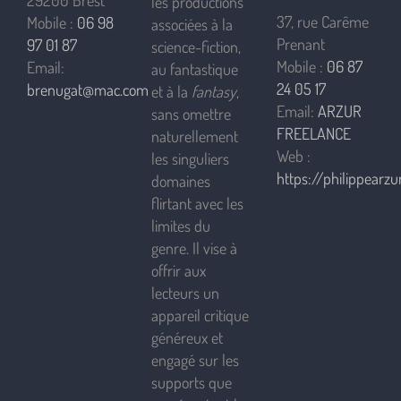
29200 Brest
les productions
37, rue Carême
Mobile :
06 98
associées à la
Prenant
97 01 87
science-fiction,
Mobile :
06 87
Email:
au fantastique
24 05 17
brenugat@mac.com
et à la
fantasy
,
Email:
ARZUR
sans omettre
FREELANCE
naturellement
Web :
les singuliers
https://philippearzur
domaines
flirtant avec les
limites du
genre. Il vise à
offrir aux
lecteurs un
appareil critique
généreux et
engagé sur les
supports que