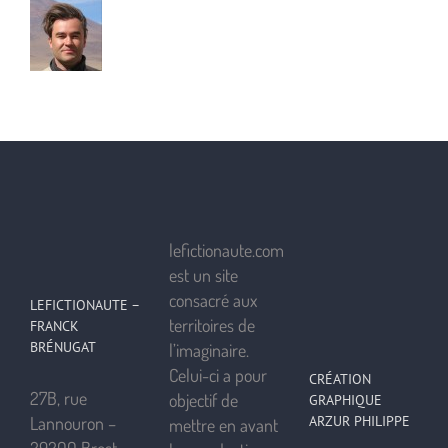
lefictionaute.com
est un site
consacré aux
LEFICTIONAUTE –
territoires de
FRANCK
BRÉNUGAT
l’imaginaire.
Celui-ci a pour
CRÉATION
27B, rue
objectif de
GRAPHIQUE
ARZUR PHILIPPE
Lannouron –
mettre en avant