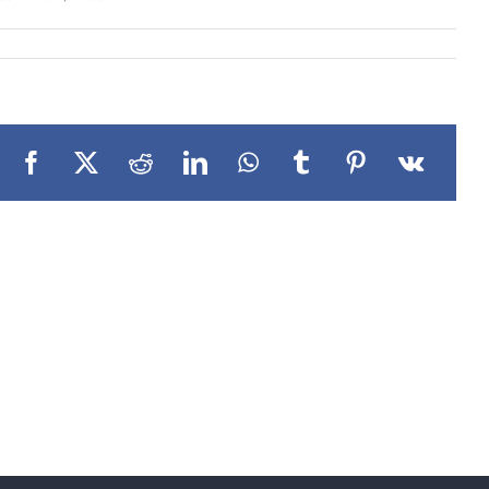
Facebook
X
Reddit
LinkedIn
WhatsApp
Tumblr
Pinterest
Vk