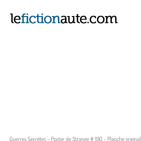
Passer
au
contenu
Guerres Secrètes – Poster de Strange # 190 – Planche origina