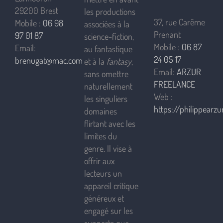
29200 Brest
les productions
37, rue Carême
Mobile :
06 98
associées à la
Prenant
97 01 87
science-fiction,
Mobile :
06 87
Email:
au fantastique
24 05 17
brenugat@mac.com
et à la
fantasy
,
Email:
ARZUR
sans omettre
FREELANCE
naturellement
Web :
les singuliers
https://philippearzur
domaines
flirtant avec les
limites du
genre. Il vise à
offrir aux
lecteurs un
appareil critique
généreux et
engagé sur les