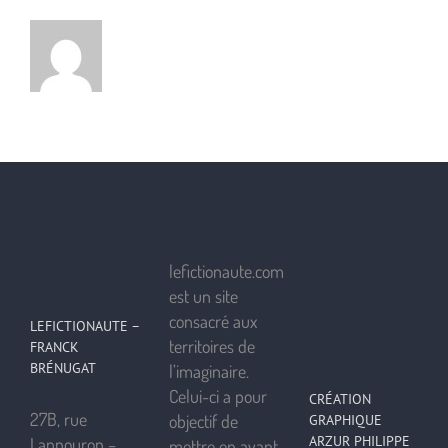
lefictionaute.com
est un site
consacré aux
LEFICTIONAUTE –
territoires de
FRANCK
BRÉNUGAT
l’imaginaire.
Celui-ci a pour
CRÉATION
27B, rue
objectif de
GRAPHIQUE
ARZUR PHILIPPE
Lannouron –
mettre en avant