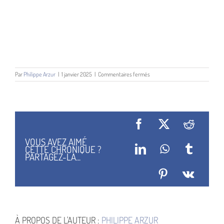
sur
Par
Philippe Arzur
|
1 janvier 2025
|
Commentaires fermés
Davy
Athuil
Facebook
X
Reddit
VOUS AVEZ AIMÉ
CETTE CHRONIQUE ?
LinkedIn
WhatsApp
Tumblr
PARTAGEZ-LA...
Pinterest
Vk
À PROPOS DE L'AUTEUR :
PHILIPPE ARZUR