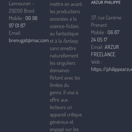
ARZUR PHILIPPE
Lannouron –
mettre en avant
29200 Brest
les productions
37, rue Carême
Mobile :
06 98
associées à la
Prenant
97 01 87
science-fiction,
Mobile :
06 87
Email:
au fantastique
24 05 17
brenugat@mac.com
et à la
fantasy
,
Email:
ARZUR
sans omettre
FREELANCE
naturellement
Web :
les singuliers
https://philippearzur
domaines
flirtant avec les
limites du
genre. Il vise à
offrir aux
lecteurs un
appareil critique
généreux et
engagé sur les