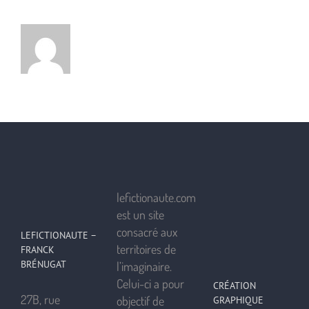
lefictionaute.com
est un site
consacré aux
LEFICTIONAUTE –
territoires de
FRANCK
BRÉNUGAT
l’imaginaire.
Celui-ci a pour
CRÉATION
27B, rue
objectif de
GRAPHIQUE