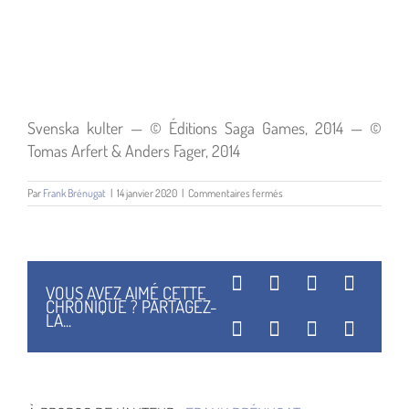
Svenska kulter — © Éditions Saga Games, 2014 — ©
Tomas Arfert & Anders Fager, 2014
sur
Par
Frank Brénugat
|
14 janvier 2020
|
Commentaires fermés
Svenska
kulter
—
©
Éditions
Saga
Facebook
X
Reddit
Linked
VOUS AVEZ AIMÉ CETTE
Games,
CHRONIQUE ? PARTAGEZ-
2014
LA...
—
WhatsApp
Tumblr
Pinterest
Vk
©
Tomas
Arfert
&
Anders