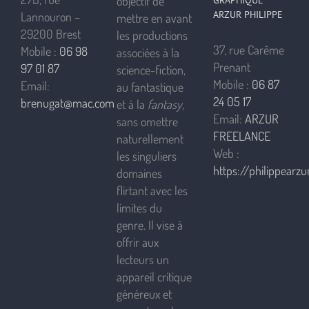
objectif de
GRAPHIQUE
ARZUR PHILIPPE
Lannouron –
mettre en avant
29200 Brest
les productions
37, rue Carême
Mobile :
06 98
associées à la
Prenant
97 01 87
science-fiction,
Mobile :
06 87
Email:
au fantastique
24 05 17
brenugat@mac.com
et à la
fantasy
,
Email:
ARZUR
sans omettre
FREELANCE
naturellement
Web :
les singuliers
https://philippearzur
domaines
flirtant avec les
limites du
genre. Il vise à
offrir aux
lecteurs un
appareil critique
généreux et