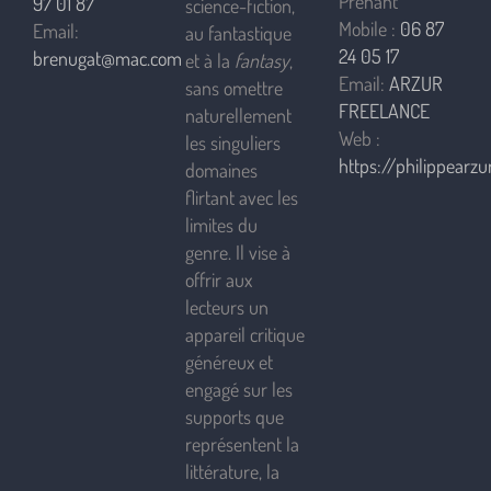
Prenant
97 01 87
science-fiction,
Mobile :
06 87
Email:
au fantastique
24 05 17
brenugat@mac.com
et à la
fantasy
,
Email:
ARZUR
sans omettre
FREELANCE
naturellement
Web :
les singuliers
https://philippearzur
domaines
flirtant avec les
limites du
genre. Il vise à
offrir aux
lecteurs un
appareil critique
généreux et
engagé sur les
supports que
représentent la
littérature, la