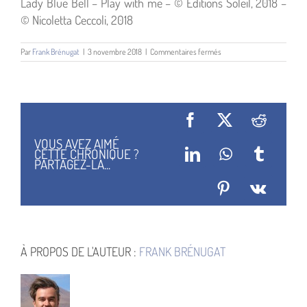
Lady Blue Bell – Play with me – © Éditions Soleil, 2018 –
© Nicoletta Ceccoli, 2018
sur
Par
Frank Brénugat
|
3 novembre 2018
|
Commentaires fermés
Play
With
Me
E01
Facebook
X
Reddit
VOUS AVEZ AIMÉ
CETTE CHRONIQUE ?
LinkedIn
WhatsApp
Tumblr
PARTAGEZ-LA...
Pinterest
Vk
À PROPOS DE L'AUTEUR :
FRANK BRÉNUGAT