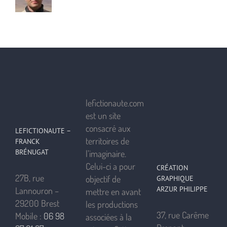
lefictionaute.com
est un site
consacré aux
LEFICTIONAUTE –
territoires de
FRANCK
BRÉNUGAT
l’imaginaire.
Celui-ci a pour
CRÉATION
27B, rue
objectif de
GRAPHIQUE
ARZUR PHILIPPE
Lannouron –
mettre en avant
29200 Brest
les productions
37, rue Carême
Mobile :
06 98
associées à la