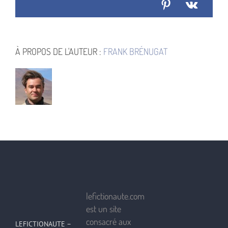
Pinterest
Vk
À PROPOS DE L'AUTEUR :
FRANK BRÉNUGAT
lefictionaute.com
est un site
consacré aux
LEFICTIONAUTE –