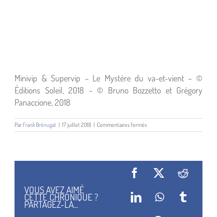
Minivip & Supervip – Le Mystère du va-et-vient – ©
Éditions Soleil, 2018 – © Bruno Bozzetto et Grégory
Panaccione, 2018
sur
Par
Frank Brénugat
|
17 juillet 2018
|
Commentaires fermés
Minivip
&
Supervip
–
Le
Mystère
Facebook
X
Reddit
du
va-
VOUS AVEZ AIMÉ
et-
CETTE CHRONIQUE ?
LinkedIn
WhatsApp
Tumblr
vient
PARTAGEZ-LA...