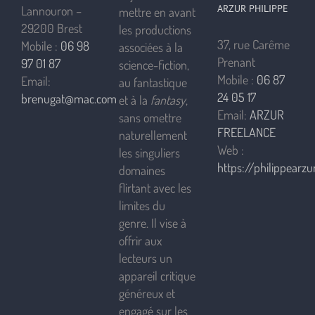
ARZUR PHILIPPE
Lannouron –
mettre en avant
29200 Brest
les productions
37, rue Carême
Mobile :
06 98
associées à la
Prenant
97 01 87
science-fiction,
Mobile :
06 87
Email:
au fantastique
24 05 17
brenugat@mac.com
et à la
fantasy
,
Email:
ARZUR
sans omettre
FREELANCE
naturellement
Web :
les singuliers
https://philippearzur
domaines
flirtant avec les
limites du
genre. Il vise à
offrir aux
lecteurs un
appareil critique
généreux et
engagé sur les