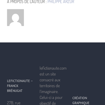
À PROPOS DE L'AUTEUR :
PHILIPPE ARZUR
lefictionaute.com
est un site
consacré aux
LEFICTIONAUTE –
territoires de
FRANCK
BRÉNUGAT
l’imaginaire.
Celui-ci a pour
CRÉATION
27B, rue
objectif de
GRAPHIQUE