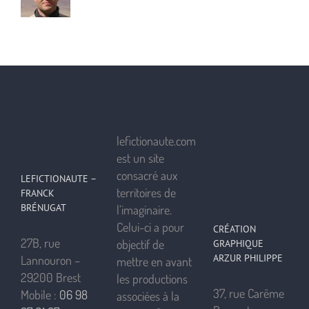
lefictionaute.com
est un site
consacré aux
LEFICTIONAUTE –
territoires de
FRANCK
BRÉNUGAT
l’imaginaire.
Celui-ci a pour
CRÉATION
27B, rue
objectif de
GRAPHIQUE
ARZUR PHILIPPE
Lannouron –
mettre en avant
29200 Brest
les productions
37, rue Carême
Mobile :
06 98
associées à la