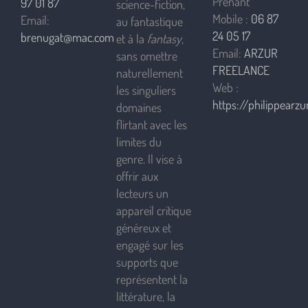
Prenant
97 01 87
science-fiction,
Mobile :
06 87
Email:
au fantastique
24 05 17
brenugat@mac.com
et à la
fantasy
,
Email:
ARZUR
sans omettre
FREELANCE
naturellement
Web :
les singuliers
https://philippearzur
domaines
flirtant avec les
limites du
genre. Il vise à
offrir aux
lecteurs un
appareil critique
généreux et
engagé sur les
supports que
représentent la
littérature, la