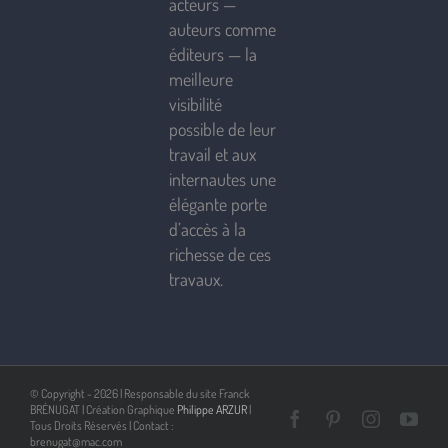
acteurs —
auteurs comme
éditeurs — la
meilleure
visibilité
possible de leur
travail et aux
internautes une
élégante porte
d’accès à la
richesse de ces
travaux.
© Copyright -
2026 | Responsable du site Franck
BRÉNUGAT | Création Graphique
Philippe ARZUR
|
Facebook
Pinterest
Instagra
You
Tous Droits Réservés | Contact :
brenugat@mac.com