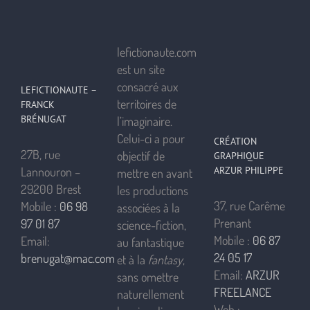
lefictionaute.com
est un site
consacré aux
LEFICTIONAUTE –
territoires de
FRANCK
BRÉNUGAT
l’imaginaire.
Celui-ci a pour
CRÉATION
27B, rue
objectif de
GRAPHIQUE
ARZUR PHILIPPE
Lannouron –
mettre en avant
29200 Brest
les productions
37, rue Carême
Mobile :
06 98
associées à la
Prenant
97 01 87
science-fiction,
Mobile :
06 87
Email:
au fantastique
24 05 17
brenugat@mac.com
et à la
fantasy
,
Email:
ARZUR
sans omettre
FREELANCE
naturellement
Web :