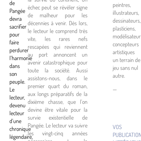
de
peintres,
échec peut se révéler signe
Pangée
illustrateurs,
de malheur pour les
devra
dessinateurs,
décennies à venir. Dès lors,
sacrifier
plasticiens,
le lecteur le comprend très
pour
modélisateur
vite, les rares nefs
faire
concepteurs
rescapées qui reviennent
perdurer
artistiques
au port annoncent un
l’harmonie
un terrain de
avenir catastrophique pour
dans
jeu sans nul
toute la société. Aussi
son
autre.
assistons-nous, dans le
peuple.
premier quart du roman,
—
Le
aux longs préparatifs de la
lecteur,
dixième chasse, que l’on
devenu
devine être vitale pour la
lecteur
survie existentielle de
d’une
Pangée. Le lecteur va suivre
VOS
chronique
les vingt-cinq années
PUBLICATIO
légendaire,