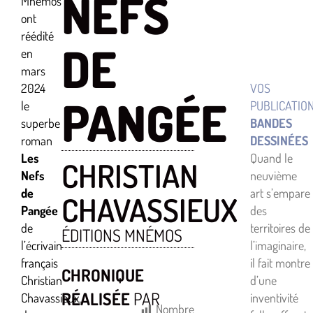
NEFS
Mnémos
ont
réédité
DE
en
mars
2024
VOS
PANGÉE
le
PUBLICATIO
superbe
BANDES
roman
DESSINÉES
Les
Quand le
CHRISTIAN
Nefs
neuvième
de
art s’empare
CHAVASSIEUX
Pangée
des
de
territoires de
ÉDITIONS MNÉMOS
l’écrivain
l’imaginaire,
français
il fait montre
CHRONIQUE
Christian
d’une
RÉALISÉE
PAR
Chavassieux,
inventivité
Nombre