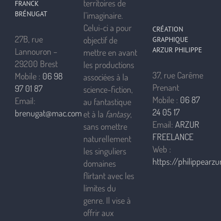
territoires de
FRANCK
BRÉNUGAT
l’imaginaire.
Celui-ci a pour
CRÉATION
27B, rue
objectif de
GRAPHIQUE
ARZUR PHILIPPE
Lannouron –
mettre en avant
29200 Brest
les productions
37, rue Carême
Mobile :
06 98
associées à la
Prenant
97 01 87
science-fiction,
Mobile :
06 87
Email:
au fantastique
24 05 17
brenugat@mac.com
et à la
fantasy
,
Email:
ARZUR
sans omettre
FREELANCE
naturellement
Web :
les singuliers
https://philippearzur
domaines
flirtant avec les
limites du
genre. Il vise à
offrir aux