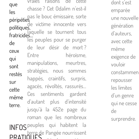
vraies raisons de cette
dont s’est
que
chasse ? Cet Odalim n’est-il
emparée
les
pas le bouc émissaire, sorte
une nouvelle
péripéties
de victime innocente vers
génération
politiques,
laquelle se tournent tous
d’auteurs,
fratricides…
les peuples pour se purger
avec cette
de
de leur désir de mort ?
même
ceux
Entre héroïsme,
exigence de
qui
manipulations, meurtres,
vouloir
sont
stratégies, nous sommes
constammen
restés
happés, craintifs, surpris,
repousser
sur
agacés, révoltés, rassurés…
les limites
cette
Ces sentiments gardent
d’un genre
même
d’autant plus d’intensité
qui ne cesse
terre.
jusqu’à la 452e page du
de
roman que les nombreux
surprendre.
peuples qui habitent la
INFOS
terre de Pangée nourrissent
PRATIQUES