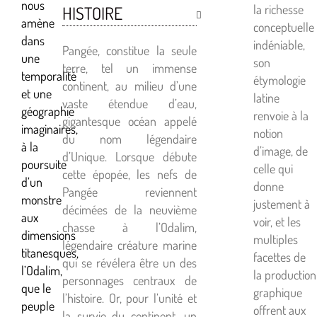
nous
la richesse
HISTOIRE
amène
conceptuelle
dans
indéniable,
Pangée, constitue la seule
une
son
terre, tel un immense
temporalité
étymologie
continent, au milieu d’une
et une
latine
vaste étendue d’eau,
géographie
renvoie à la
gigantesque océan appelé
imaginaires,
notion
du nom légendaire
à la
d’image, de
d’Unique. Lorsque débute
poursuite
celle qui
cette épopée, les nefs de
d’un
donne
Pangée reviennent
monstre
justement à
décimées de la neuvième
aux
voir, et les
chasse à l’Odalim,
dimensions
multiples
légendaire créature marine
titanesques,
facettes de
qui se révélera être un des
l’Odalim,
la production
personnages centraux de
que le
graphique
l’histoire. Or, pour l’unité et
peuple
offrent aux
la survie du continent, un