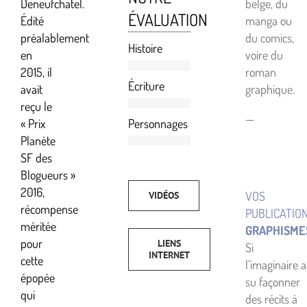
Deneufchatel.
belge, du
ÉVALUATION
Édité
manga ou
préalablement
du comics,
Histoire
en
voire du
2015, il
roman
Écriture
avait
graphique.
reçu le
—
Personnages
« Prix
Planète
SF des
Blogueurs »
2016,
VOS
VIDÉOS
récompense
PUBLICATIO
méritée
GRAPHISME
pour
LIENS
Si
INTERNET
cette
l’imaginaire a
épopée
su façonner
qui
des récits à