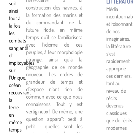
nécessaires à la
LITTÉRATU
suit
construction des navires, à
Média
ainsi
la formation des marins et
incontournab
tout à
du commandant de la
et foisonnant
la fois
future flotte, en même
de nos
les
temps qu’il se familiarisera
imaginaires,
combats
avec l’idiome de ces
la littérature
sanglants
peuples, à leur morphologie
s’est
et
étrange, ainsi qu’à la
rapidement
impitoyables
géographie de ce monde
approprié
sur
nouveau. Les ordres de
ces derniers,
l’Unique,
grandeur de temps et
tant au
océan
d’espace n’ont rien de
niveau de
recouvrant
commun avec ce que nous
récits
la
connaissons. Tout y est
devenus
terre,
vertigineux ! De même, une
classiques
en
question apparaît petit à
que de récits
même
petit : quelles sont les
modernes
temps