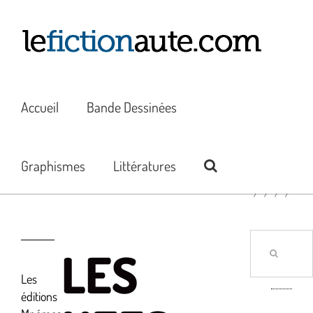
Passer
au
contenu
Accueil
Bande Dessinées
Graphismes
Littératures
Rechercher:
LES
Les
éditions