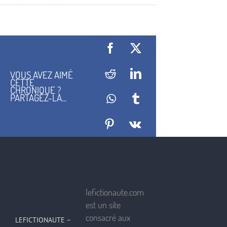
Les
Nefs
de
Pangée,
Christian
Chavassieux,
Facebook
X
Éditions
Mnémos
VOUS AVEZ AIMÉ
Reddit
LinkedIn
CETTE
CHRONIQUE ?
PARTAGEZ-LA...
WhatsApp
Tumblr
Pinterest
Vk
lefictionaute.com
est un site
consacré aux
LEFICTIONAUTE –