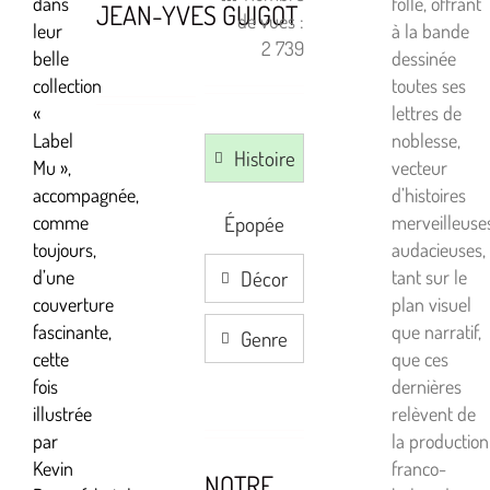
dans
folle, offrant
JEAN-YVES GUIGOT
de vues :
leur
à la bande
2 739
belle
dessinée
collection
toutes ses
«
lettres de
Label
noblesse,
Histoire
Mu »,
vecteur
accompagnée,
d’histoires
Épopée
comme
merveilleuse
toujours,
audacieuses,
Décor
d’une
tant sur le
couverture
plan visuel
fascinante,
que narratif,
Genre
cette
que ces
fois
dernières
illustrée
relèvent de
par
la production
Kevin
franco-
NOTRE