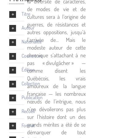
la diversité de caractères,
de modes de vie et de
Titre
cultures sera à l’origine de
guerres, de résistances et
Auteur
autres oppositions, jusqu’à
l’arrivée de… Mais le
Nationalité
modeste auteur de cette
chronique s’attachant à ne
Couverture
pas « divulgâcher » —
Édition
comme disent les
Québécois, les vrais
Collection
amoureux de la langue
française — les nombreux
Publication
nœuds de l’intrigue, nous
n’en dévoilerons pas plus
Recueil
sur l’histoire dont un des
grands mérites a été de se
Format
démarquer de tout