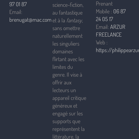
Prenant
97 01 87
science-fiction,
Mobile :
06 87
Email:
au fantastique
24 05 17
brenugat@mac.com
et à la
fantasy
,
Email:
ARZUR
sans omettre
FREELANCE
naturellement
Web :
les singuliers
https://philippearzur
domaines
flirtant avec les
limites du
genre. Il vise à
offrir aux
lecteurs un
appareil critique
généreux et
engagé sur les
supports que
représentent la
littérature, la