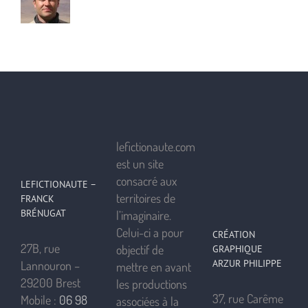
lefictionaute.com
est un site
consacré aux
LEFICTIONAUTE –
territoires de
FRANCK
BRÉNUGAT
l’imaginaire.
Celui-ci a pour
CRÉATION
27B, rue
objectif de
GRAPHIQUE
ARZUR PHILIPPE
Lannouron –
mettre en avant
29200 Brest
les productions
37, rue Carême
Mobile :
06 98
associées à la