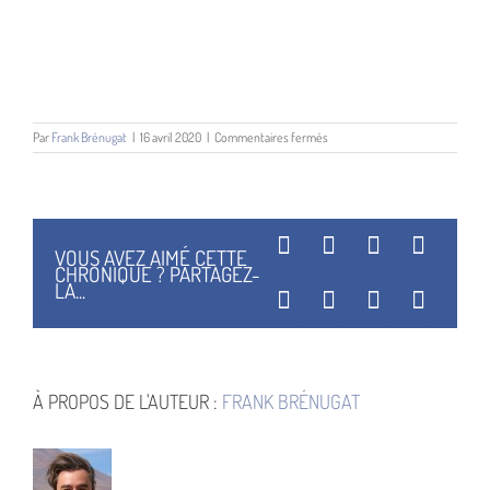
sur
Par
Frank Brénugat
|
16 avril 2020
|
Commentaires fermés
Hub
Facebook
X
Reddit
Linked
VOUS AVEZ AIMÉ CETTE
CHRONIQUE ? PARTAGEZ-
LA...
WhatsApp
Tumblr
Pinterest
Vk
À PROPOS DE L'AUTEUR :
FRANK BRÉNUGAT