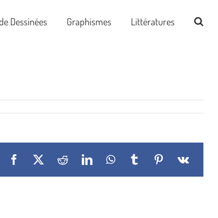
de Dessinées
Graphismes
Littératures
Facebook
X
Reddit
LinkedIn
WhatsApp
Tumblr
Pinterest
Vk