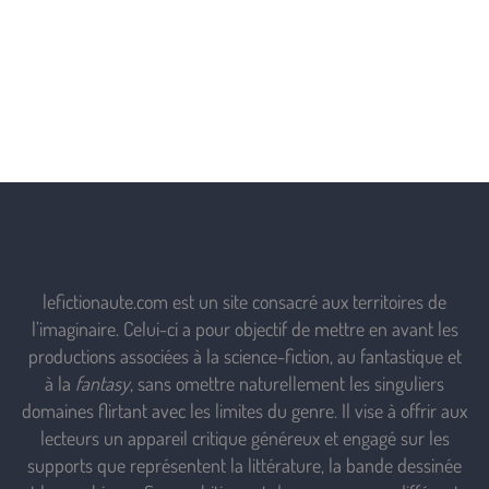
lefictionaute.com est un site consacré aux territoires de
l’imaginaire. Celui-ci a pour objectif de mettre en avant les
productions associées à la science-fiction, au fantastique et
à la
fantasy
, sans omettre naturellement les singuliers
domaines flirtant avec les limites du genre. Il vise à offrir aux
lecteurs un appareil critique généreux et engagé sur les
supports que représentent la littérature, la bande dessinée