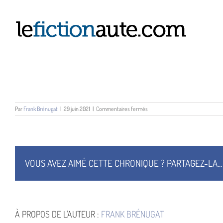
Passer
au
contenu
sur
Par
Frank Brénugat
|
29 juin 2021
|
Commentaires fermés
Le
Mystère
du
tramway
hanté
VOUS AVEZ AIMÉ CETTE CHRONIQUE ? PARTAGEZ-LA...
À PROPOS DE L'AUTEUR :
FRANK BRÉNUGAT