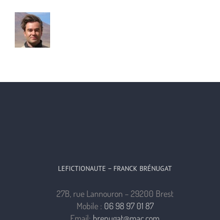
LEFICTIONAUTE – FRANCK BRÉNUGAT
27B, rue Lannouron – 29200 Brest
Mobile :
06 98 97 01 87
Email:
brenugat@mac.com