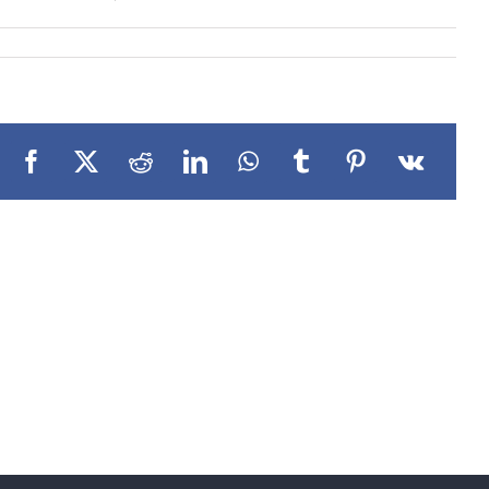
Facebook
X
Reddit
LinkedIn
WhatsApp
Tumblr
Pinterest
Vk