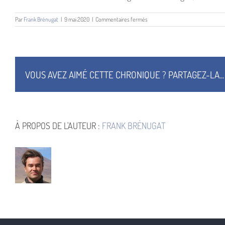
sur
Par
Frank Brénugat
|
9 mai 2020
|
Commentaires fermés
The
Master
Mind
of
Mars
VOUS AVEZ AIMÉ CETTE CHRONIQUE ? PARTAGEZ-LA...
À PROPOS DE L'AUTEUR :
FRANK BRÉNUGAT