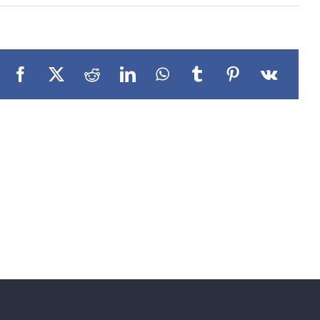
Facebook
X
Reddit
LinkedIn
WhatsApp
Tumblr
Pinterest
Vk