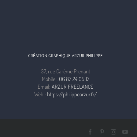
CRÉATION GRAPHIQUE ARZUR PHILIPPE
37, rue Carême Prenant
Mobile :
06 87 24 05 17
Email:
ARZUR FREELANCE
Web :
https://philippearzur.fr/
Facebook
Pinterest
Instagra
You