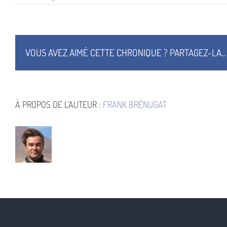
La
Vie
De
Bouddha
Illustration
Couverture
VOUS AVEZ AIMÉ CETTE CHRONIQUE ? PARTAGEZ-LA...
À PROPOS DE L'AUTEUR :
FRANK BRÉNUGAT