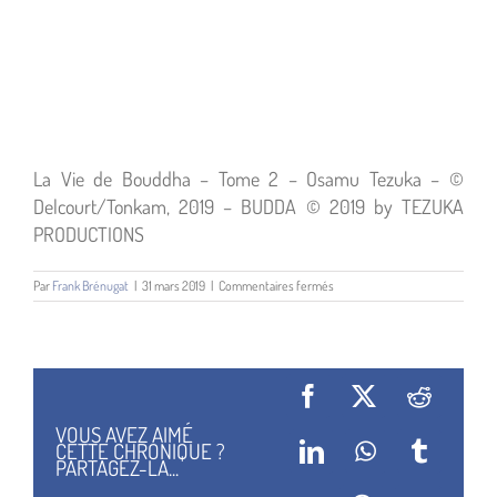
La Vie de Bouddha – Tome 2 – Osamu Tezuka – ©
Delcourt/Tonkam, 2019 – BUDDA © 2019 by TEZUKA
PRODUCTIONS
sur
Par
Frank Brénugat
|
31 mars 2019
|
Commentaires fermés
04
La
Vie
De
Bouddha
T2
Facebook
X
Reddit
VOUS AVEZ AIMÉ
CETTE CHRONIQUE ?
LinkedIn
WhatsApp
Tumblr
PARTAGEZ-LA...