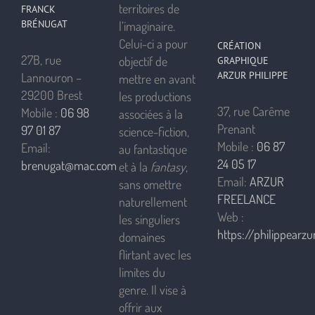
territoires de
FRANCK
BRÉNUGAT
l’imaginaire.
Celui-ci a pour
CRÉATION
27B, rue
objectif de
GRAPHIQUE
ARZUR PHILIPPE
Lannouron –
mettre en avant
29200 Brest
les productions
37, rue Carême
Mobile :
06 98
associées à la
Prenant
97 01 87
science-fiction,
Mobile :
06 87
Email:
au fantastique
24 05 17
brenugat@mac.com
et à la
fantasy
,
Email:
ARZUR
sans omettre
FREELANCE
naturellement
Web :
les singuliers
https://philippearzur
domaines
flirtant avec les
limites du
genre. Il vise à
offrir aux