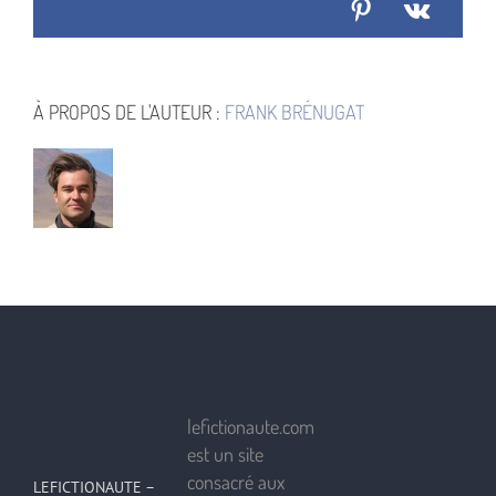
Pinterest
Vk
À PROPOS DE L'AUTEUR :
FRANK BRÉNUGAT
lefictionaute.com
est un site
consacré aux
LEFICTIONAUTE –