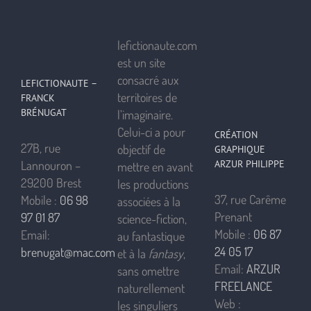
lefictionaute.com
est un site
consacré aux
LEFICTIONAUTE –
territoires de
FRANCK
BRÉNUGAT
l’imaginaire.
Celui-ci a pour
CRÉATION
27B, rue
objectif de
GRAPHIQUE
ARZUR PHILIPPE
Lannouron –
mettre en avant
29200 Brest
les productions
37, rue Carême
Mobile :
06 98
associées à la
Prenant
97 01 87
science-fiction,
Mobile :
06 87
Email:
au fantastique
24 05 17
brenugat@mac.com
et à la
fantasy
,
Email:
ARZUR
sans omettre
FREELANCE
naturellement
Web :
les singuliers