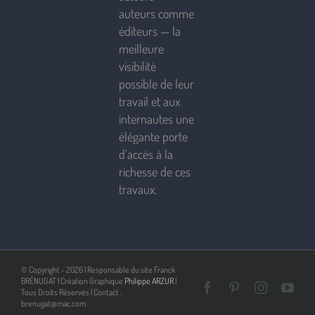
auteurs comme
éditeurs — la
meilleure
visibilité
possible de leur
travail et aux
internautes une
élégante porte
d’accès à la
richesse de ces
travaux.
© Copyright -
2026 | Responsable du site Franck
BRÉNUGAT | Création Graphique
Philippe ARZUR
|
Facebook
Pinterest
Instagra
You
Tous Droits Réservés | Contact :
brenugat@mac.com