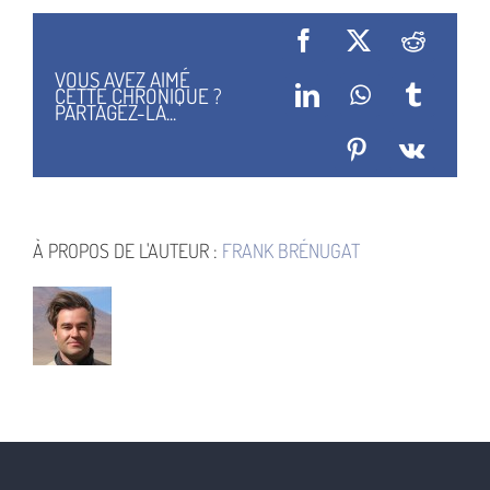
Illustration
Principale
Facebook
X
Reddit
VOUS AVEZ AIMÉ
CETTE CHRONIQUE ?
LinkedIn
WhatsApp
Tumblr
PARTAGEZ-LA...
Pinterest
Vk
À PROPOS DE L'AUTEUR :
FRANK BRÉNUGAT