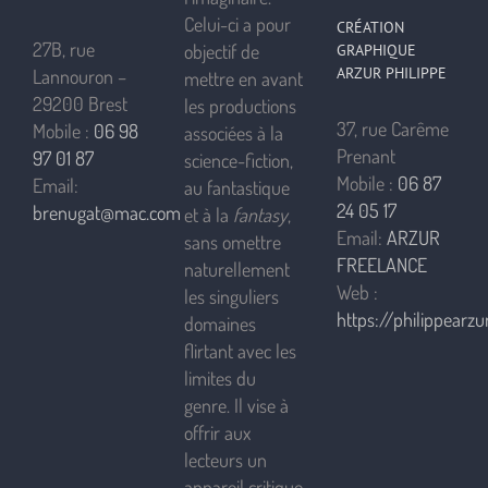
Celui-ci a pour
CRÉATION
27B, rue
objectif de
GRAPHIQUE
ARZUR PHILIPPE
Lannouron –
mettre en avant
29200 Brest
les productions
37, rue Carême
Mobile :
06 98
associées à la
Prenant
97 01 87
science-fiction,
Mobile :
06 87
Email:
au fantastique
24 05 17
brenugat@mac.com
et à la
fantasy
,
Email:
ARZUR
sans omettre
FREELANCE
naturellement
Web :
les singuliers
https://philippearzur
domaines
flirtant avec les
limites du
genre. Il vise à
offrir aux
lecteurs un
appareil critique