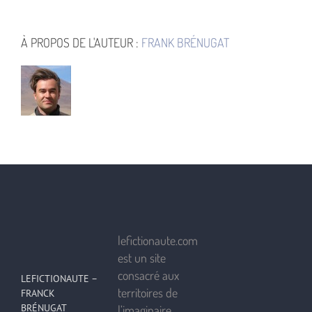
À PROPOS DE L'AUTEUR :
FRANK BRÉNUGAT
lefictionaute.com
est un site
consacré aux
LEFICTIONAUTE –
territoires de
FRANCK
BRÉNUGAT
l’imaginaire.