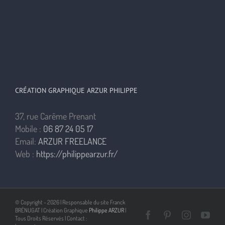
CRÉATION GRAPHIQUE ARZUR PHILIPPE
37, rue Carême Prenant
Mobile :
06 87 24 05 17
Email:
ARZUR FREELANCE
Web :
https://philippearzur.fr/
© Copyright -
2026 | Responsable du site Franck
BRÉNUGAT | Création Graphique
Philippe ARZUR
|
Facebook
Pinterest
Instagra
You
Tous Droits Réservés | Contact :