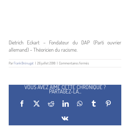
Dietrich Eckart – Fondateur du DAP (Parti ouvrier
allemand) – Théoricien du racisme.
sur
Par
Frank Brénugat
|
26 juillet 2018
|
Commentaires fermés
Karl
Haushoffer
VOUS AVEZ AIMÉ CETTE CHRONIQUE ?
PARTAGEZ-LA...
Facebook
X
Reddit
LinkedIn
WhatsApp
Tumblr
Pinterest
Vk