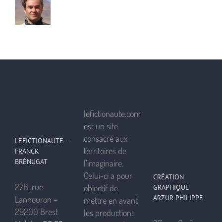
lefictionaute.com
est un site
consacré aux
LEFICTIONAUTE –
territoires de
FRANCK
BRÉNUGAT
l’imaginaire.
Celui-ci a pour
CRÉATION
27B, rue
objectif de
GRAPHIQUE
ARZUR PHILIPPE
Lannouron –
mettre en avant
29200 Brest
les productions