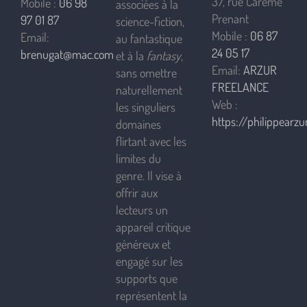
37, rue Carême
Mobile :
06 98
associées à la
Prenant
97 01 87
science-fiction,
Mobile :
06 87
Email:
au fantastique
24 05 17
brenugat@mac.com
et à la
fantasy
,
Email:
ARZUR
sans omettre
FREELANCE
naturellement
Web :
les singuliers
https://philippearzur
domaines
flirtant avec les
limites du
genre. Il vise à
offrir aux
lecteurs un
appareil critique
généreux et
engagé sur les
supports que
représentent la