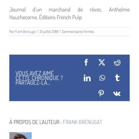
Journal d’un marchand de rêves, Anthelme
Hauchecorne, Éditions French Pulp
sur
Par
Frank Brénugat
|
21 juillet 2018
|
Commentaires fermés
Journal
dun
marchand
de
reves
illustration
Facebook
X
Reddit
principale
VOUS AVEZ AIMÉ
CETTE CHRONIQUE ?
LinkedIn
WhatsApp
Tumblr
PARTAGEZ-LA...
Pinterest
Vk
À PROPOS DE L'AUTEUR :
FRANK BRÉNUGAT