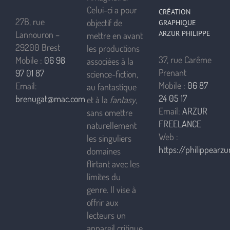
Celui-ci a pour
CRÉATION
27B, rue
objectif de
GRAPHIQUE
ARZUR PHILIPPE
Lannouron –
mettre en avant
29200 Brest
les productions
37, rue Carême
Mobile :
06 98
associées à la
Prenant
97 01 87
science-fiction,
Mobile :
06 87
Email:
au fantastique
24 05 17
brenugat@mac.com
et à la
fantasy
,
Email:
ARZUR
sans omettre
FREELANCE
naturellement
Web :
les singuliers
https://philippearzur
domaines
flirtant avec les
limites du
genre. Il vise à
offrir aux
lecteurs un
appareil critique