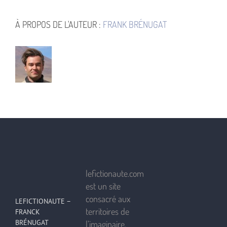
À PROPOS DE L'AUTEUR :
FRANK BRÉNUGAT
lefictionaute.com
est un site
consacré aux
LEFICTIONAUTE –
territoires de
FRANCK
BRÉNUGAT
l’imaginaire.