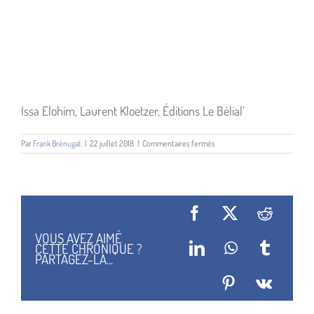
Issa Elohim, Laurent Kloetzer, Éditions Le Bélial’
sur
Par
Frank Brénugat
|
22 juillet 2018
|
Commentaires fermés
ISSA
ELOHIM
Facebook
X
Reddit
VOUS AVEZ AIMÉ
CETTE CHRONIQUE ?
LinkedIn
WhatsApp
Tumblr
PARTAGEZ-LA...
Pinterest
Vk