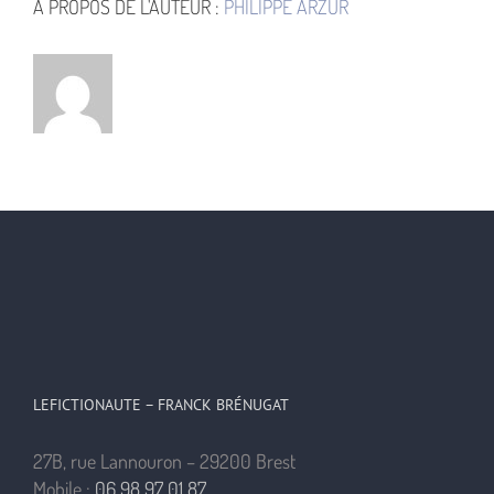
À PROPOS DE L'AUTEUR :
PHILIPPE ARZUR
LEFICTIONAUTE – FRANCK BRÉNUGAT
27B, rue Lannouron – 29200 Brest
Mobile :
06 98 97 01 87