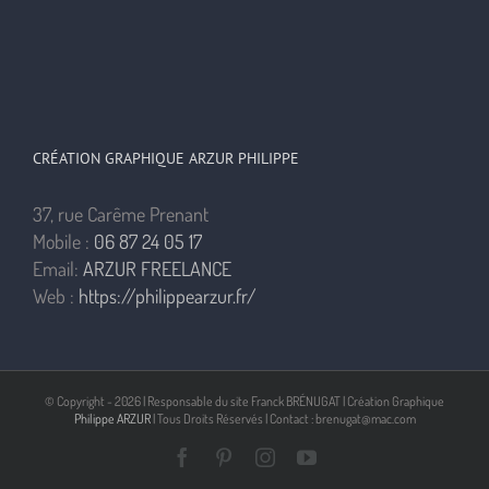
CRÉATION GRAPHIQUE ARZUR PHILIPPE
37, rue Carême Prenant
Mobile :
06 87 24 05 17
Email:
ARZUR FREELANCE
Web :
https://philippearzur.fr/
© Copyright -
2026 | Responsable du site Franck BRÉNUGAT | Création Graphique
Philippe ARZUR
| Tous Droits Réservés | Contact : brenugat@mac.com
Facebook
Pinterest
Instagram
YouTube