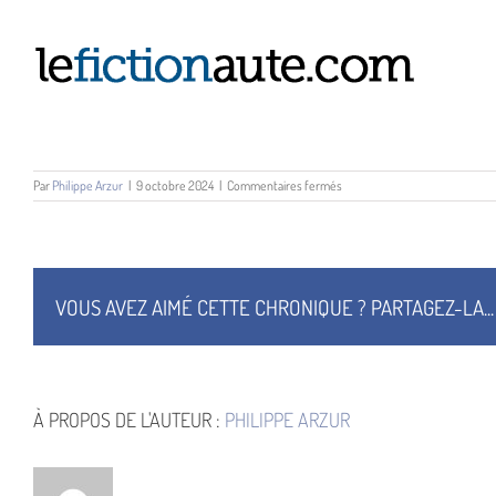
Passer
au
contenu
sur
Par
Philippe Arzur
|
9 octobre 2024
|
Commentaires fermés
Hellboy
H
VOUS AVEZ AIMÉ CETTE CHRONIQUE ? PARTAGEZ-LA...
À PROPOS DE L'AUTEUR :
PHILIPPE ARZUR