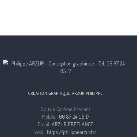
CRÉATION GRAPHIQUE ARZUR PHILIPPE
37, rue Carême Prenant
Mobile :
06 87 24 05 17
Email:
ARZUR FREELANCE
Web :
https://philippearzur.fr/