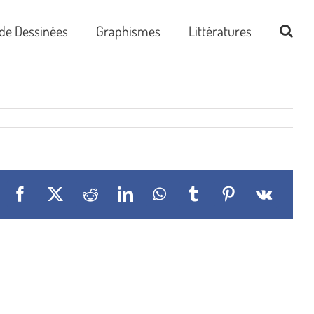
de Dessinées
Graphismes
Littératures
Facebook
X
Reddit
LinkedIn
WhatsApp
Tumblr
Pinterest
Vk