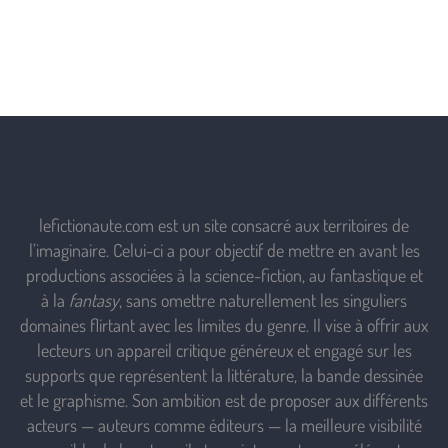
lefictionaute.com est un site consacré aux territoires de
l’imaginaire. Celui-ci a pour objectif de mettre en avant les
productions associées à la science-fiction, au fantastique et
à la
fantasy
, sans omettre naturellement les singuliers
domaines flirtant avec les limites du genre. Il vise à offrir aux
lecteurs un appareil critique généreux et engagé sur les
supports que représentent la littérature, la bande dessinée
et le graphisme. Son ambition est de proposer aux différents
acteurs — auteurs comme éditeurs — la meilleure visibilité