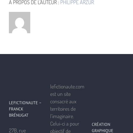
À PROPOS DE L'AUTEUR :
PHILIPPE ARZUR
lefictionaute.com
est un site
consacré aux
LEFICTIONAUTE –
territoires de
FRANCK
BRÉNUGAT
l’imaginaire.
Celui-ci a pour
CRÉATION
27B, rue
objectif de
GRAPHIQUE