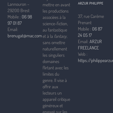
ARZUR PHILIPPE
Lannouron –
mettre en avant
29200 Brest
les productions
37, rue Carême
Mobile :
06 98
associées à la
Prenant
97 01 87
science-fiction,
Mobile :
06 87
Email:
au fantastique
24 05 17
brenugat@mac.com
et à la
fantasy
,
Email:
ARZUR
sans omettre
FREELANCE
naturellement
Web :
les singuliers
https://philippearzur
domaines
flirtant avec les
limites du
genre. Il vise à
offrir aux
lecteurs un
appareil critique
généreux et
engagé sur les