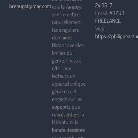
24 05 17
brenugat@mac.com
et à la
fantasy
,
Email:
ARZUR
sans omettre
FREELANCE
naturellement
Web :
les singuliers
https://philippearzur
domaines
flirtant avec les
limites du
genre. Il vise à
offrir aux
lecteurs un
appareil critique
généreux et
engagé sur les
supports que
représentent la
littérature, la
bande dessinée
et le graphisme.