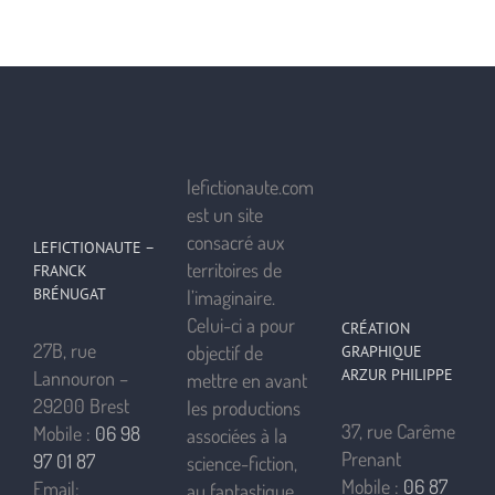
lefictionaute.com
est un site
consacré aux
LEFICTIONAUTE –
territoires de
FRANCK
BRÉNUGAT
l’imaginaire.
Celui-ci a pour
CRÉATION
27B, rue
objectif de
GRAPHIQUE
ARZUR PHILIPPE
Lannouron –
mettre en avant
29200 Brest
les productions
37, rue Carême
Mobile :
06 98
associées à la
Prenant
97 01 87
science-fiction,
Mobile :
06 87
Email:
au fantastique