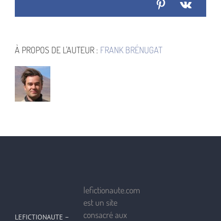
Pinterest
Vk
À PROPOS DE L'AUTEUR :
FRANK BRÉNUGAT
lefictionaute.com
est un site
consacré aux
LEFICTIONAUTE –