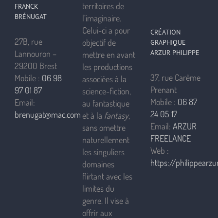
territoires de
FRANCK
BRÉNUGAT
l’imaginaire.
Celui-ci a pour
CRÉATION
27B, rue
objectif de
GRAPHIQUE
ARZUR PHILIPPE
Lannouron –
mettre en avant
29200 Brest
les productions
37, rue Carême
Mobile :
06 98
associées à la
Prenant
97 01 87
science-fiction,
Mobile :
06 87
Email:
au fantastique
24 05 17
brenugat@mac.com
et à la
fantasy
,
Email:
ARZUR
sans omettre
FREELANCE
naturellement
Web :
les singuliers
https://philippearzur
domaines
flirtant avec les
limites du
genre. Il vise à
offrir aux