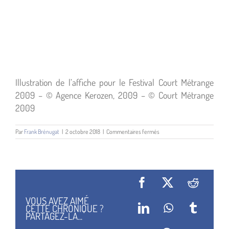
Illustration de l’affiche pour le Festival Court Métrange
2009 – © Agence Kerozen, 2009 – © Court Métrange
2009
sur
Par
Frank Brénugat
|
2 octobre 2018
|
Commentaires fermés
Court
Metrange
2009
Facebook
X
Reddit
VOUS AVEZ AIMÉ
CETTE CHRONIQUE ?
LinkedIn
WhatsApp
Tumblr
PARTAGEZ-LA...