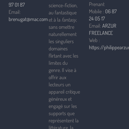
Prenant
97 01 87
science-fiction,
Mobile :
06 87
Email:
au fantastique
24 05 17
brenugat@mac.com
et à la
fantasy
,
Email:
ARZUR
sans omettre
FREELANCE
naturellement
Web :
les singuliers
https://philippearzur
domaines
flirtant avec les
limites du
genre. Il vise à
offrir aux
lecteurs un
appareil critique
généreux et
engagé sur les
supports que
représentent la
littérature, la