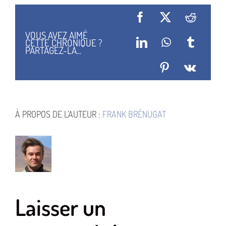
Facebook
X
Reddit
VOUS AVEZ AIMÉ
CETTE CHRONIQUE ?
LinkedIn
WhatsApp
Tumblr
PARTAGEZ-LA...
Pinterest
Vk
À PROPOS DE L'AUTEUR :
FRANK BRÉNUGAT
Laisser un