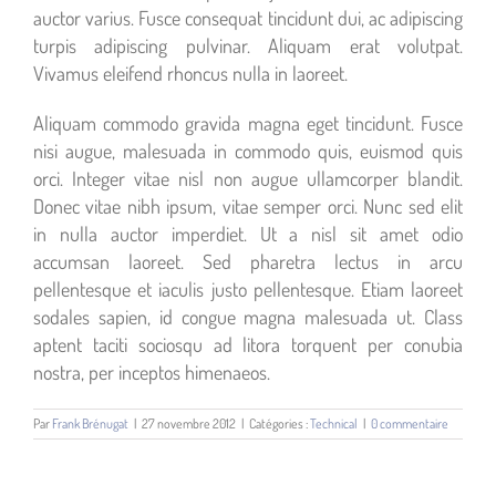
auctor varius. Fusce consequat tincidunt dui, ac adipiscing
turpis adipiscing pulvinar. Aliquam erat volutpat.
Vivamus eleifend rhoncus nulla in laoreet.
Aliquam commodo gravida magna eget tincidunt. Fusce
nisi augue, malesuada in commodo quis, euismod quis
orci. Integer vitae nisl non augue ullamcorper blandit.
Donec vitae nibh ipsum, vitae semper orci. Nunc sed elit
in nulla auctor imperdiet. Ut a nisl sit amet odio
accumsan laoreet. Sed pharetra lectus in arcu
pellentesque et iaculis justo pellentesque. Etiam laoreet
sodales sapien, id congue magna malesuada ut. Class
aptent taciti sociosqu ad litora torquent per conubia
nostra, per inceptos himenaeos.
Par
Frank Brénugat
|
27 novembre 2012
|
Catégories :
Technical
|
0 commentaire