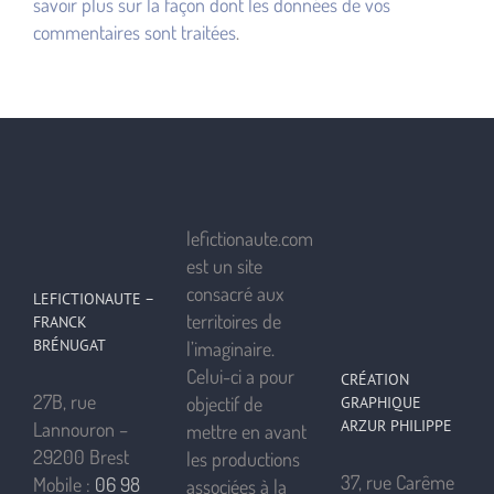
savoir plus sur la façon dont les données de vos
commentaires sont traitées
.
lefictionaute.com
est un site
consacré aux
LEFICTIONAUTE –
territoires de
FRANCK
BRÉNUGAT
l’imaginaire.
Celui-ci a pour
CRÉATION
27B, rue
objectif de
GRAPHIQUE
ARZUR PHILIPPE
Lannouron –
mettre en avant
29200 Brest
les productions
37, rue Carême
Mobile :
06 98
associées à la