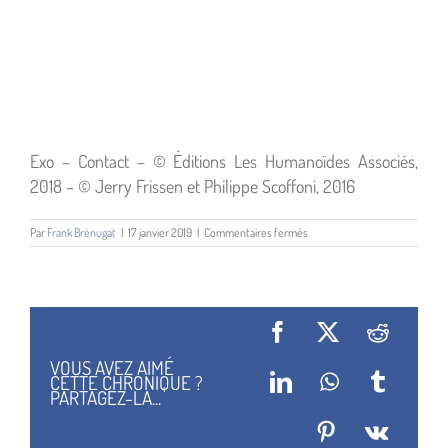
Exo – Contact – © Éditions Les Humanoïdes Associés,
2018 – © Jerry Frissen et Philippe Scoffoni, 2016
sur
Par
Frank Brénugat
|
17 janvier 2019
|
Commentaires fermés
Exo
Contact
02
Facebook
X
Reddit
VOUS AVEZ AIMÉ
CETTE CHRONIQUE ?
LinkedIn
WhatsApp
Tumblr
PARTAGEZ-LA...
Pinterest
Vk