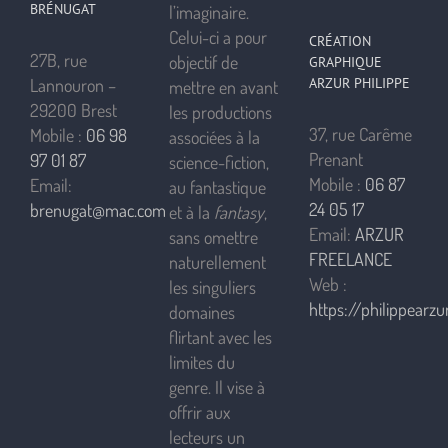
BRÉNUGAT
l’imaginaire.
Celui-ci a pour
CRÉATION
27B, rue
objectif de
GRAPHIQUE
ARZUR PHILIPPE
Lannouron –
mettre en avant
29200 Brest
les productions
37, rue Carême
Mobile :
06 98
associées à la
Prenant
97 01 87
science-fiction,
Mobile :
06 87
Email:
au fantastique
24 05 17
brenugat@mac.com
et à la
fantasy
,
Email:
ARZUR
sans omettre
FREELANCE
naturellement
Web :
les singuliers
https://philippearzur
domaines
flirtant avec les
limites du
genre. Il vise à
offrir aux
lecteurs un