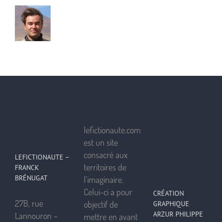
lefictionaute.com
est un site
consacré aux
LEFICTIONAUTE –
territoires de
FRANCK
BRÉNUGAT
l’imaginaire.
Celui-ci a pour
CRÉATION
27B, rue
objectif de
GRAPHIQUE
ARZUR PHILIPPE
Lannouron –
mettre en avant