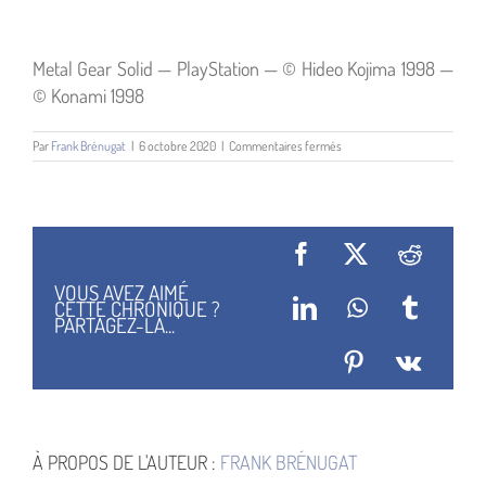
Metal Gear Solid — PlayStation — © Hideo Kojima 1998 —
© Konami 1998
sur
Par
Frank Brénugat
|
6 octobre 2020
|
Commentaires fermés
Metal
Gear
Solid
Facebook
X
Reddit
VOUS AVEZ AIMÉ
CETTE CHRONIQUE ?
LinkedIn
WhatsApp
Tumblr
PARTAGEZ-LA...
Pinterest
Vk
À PROPOS DE L'AUTEUR :
FRANK BRÉNUGAT