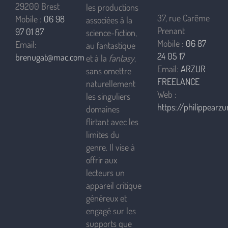
29200 Brest
les productions
37, rue Carême
Mobile :
06 98
associées à la
Prenant
97 01 87
science-fiction,
Mobile :
06 87
Email:
au fantastique
24 05 17
brenugat@mac.com
et à la
fantasy
,
Email:
ARZUR
sans omettre
FREELANCE
naturellement
Web :
les singuliers
https://philippearzur
domaines
flirtant avec les
limites du
genre. Il vise à
offrir aux
lecteurs un
appareil critique
généreux et
engagé sur les
supports que