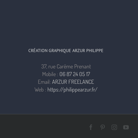
CRÉATION GRAPHIQUE ARZUR PHILIPPE
37, rue Carême Prenant
Mobile :
06 87 24 05 17
Email:
ARZUR FREELANCE
Web :
https://philippearzur.fr/
Facebook
Pinterest
Instagra
You