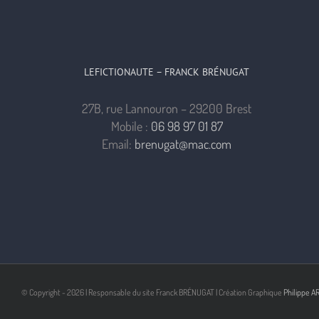
du
futur
LEFICTIONAUTE – FRANCK BRÉNUGAT
27B, rue Lannouron – 29200 Brest
Mobile :
06 98 97 01 87
Email:
brenugat@mac.com
© Copyright -
2026 | Responsable du site Franck BRÉNUGAT | Création Graphique
Philippe A