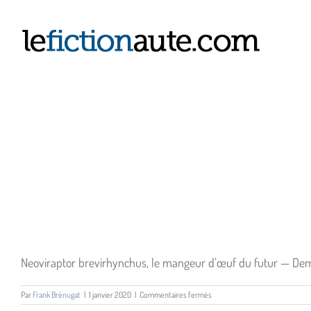
Passer
au
contenu
Neoviraptor brevirhynchus, le mangeur d’œuf du futur — Dema
sur
Par
Frank Brénugat
|
1 janvier 2020
|
Commentaires fermés
Demain