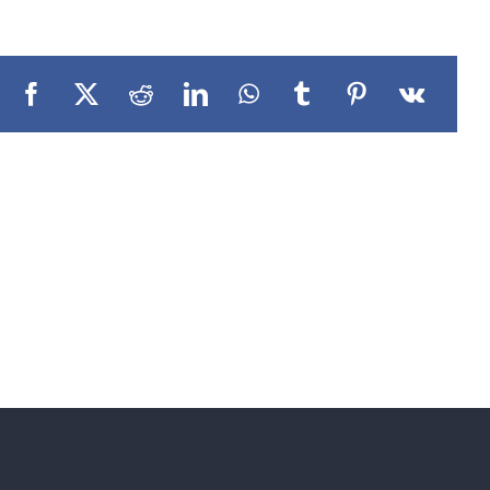
Facebook
X
Reddit
LinkedIn
WhatsApp
Tumblr
Pinterest
Vk