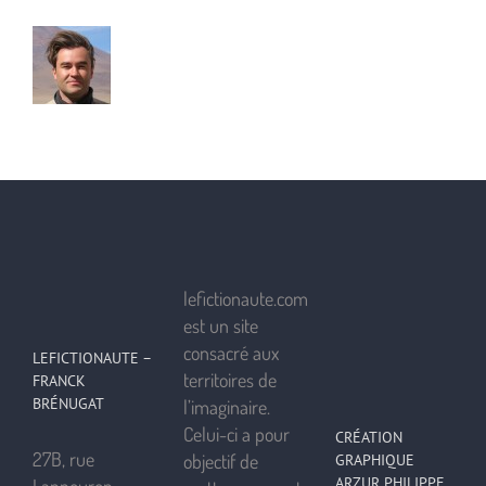
lefictionaute.com
est un site
consacré aux
LEFICTIONAUTE –
territoires de
FRANCK
BRÉNUGAT
l’imaginaire.
Celui-ci a pour
CRÉATION
27B, rue
objectif de
GRAPHIQUE
ARZUR PHILIPPE