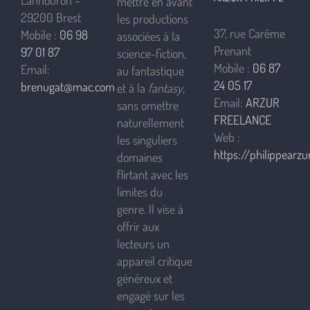
Lannouron –
mettre en avant
29200 Brest
les productions
37, rue Carême
Mobile :
06 98
associées à la
Prenant
97 01 87
science-fiction,
Mobile :
06 87
Email:
au fantastique
24 05 17
brenugat@mac.com
et à la
fantasy
,
Email:
ARZUR
sans omettre
FREELANCE
naturellement
Web :
les singuliers
https://philippearzur
domaines
flirtant avec les
limites du
genre. Il vise à
offrir aux
lecteurs un
appareil critique
généreux et
engagé sur les