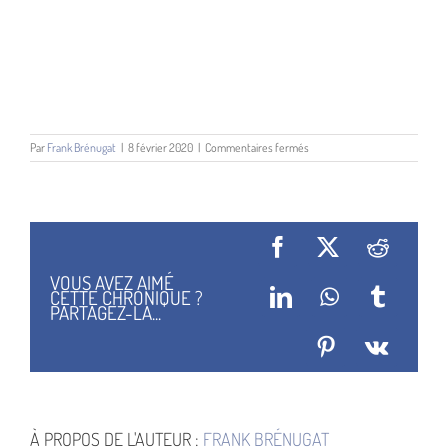
sur
Par
Frank Brénugat
|
8 février 2020
|
Commentaires fermés
Sébastien
Steyer
Facebook
X
Reddit
VOUS AVEZ AIMÉ
CETTE CHRONIQUE ?
LinkedIn
WhatsApp
Tumblr
PARTAGEZ-LA...
Pinterest
Vk
À PROPOS DE L'AUTEUR :
FRANK BRÉNUGAT