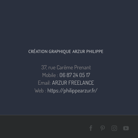
CRÉATION GRAPHIQUE ARZUR PHILIPPE
37, rue Carême Prenant
Mobile :
06 87 24 05 17
Email:
ARZUR FREELANCE
Web :
https://philippearzur.fr/
Facebook
Pinterest
Instagra
You