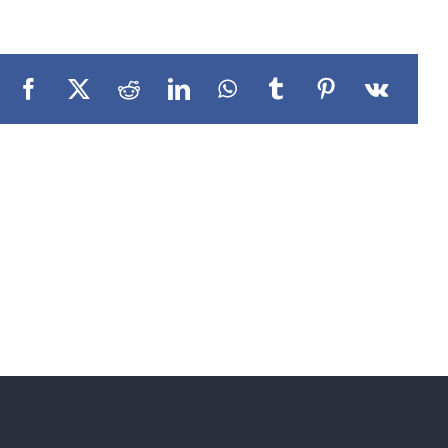
Facebook
X
Reddit
LinkedIn
WhatsApp
Tumblr
Pinterest
Vk